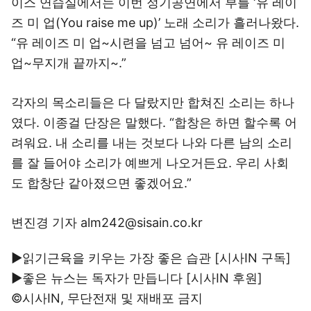
이스 연습실에서는 이번 정기공연에서 부를 ‘유 레이
즈 미 업(You raise me up)’ 노래 소리가 흘러나왔다.
“유 레이즈 미 업~시련을 넘고 넘어~ 유 레이즈 미
업~무지개 끝까지~.”
각자의 목소리들은 다 달랐지만 합쳐진 소리는 하나
였다. 이종걸 단장은 말했다. “합창은 하면 할수록 어
려워요. 내 소리를 내는 것보다 나와 다른 남의 소리
를 잘 들어야 소리가 예쁘게 나오거든요. 우리 사회
도 합창단 같아졌으면 좋겠어요.”
변진경 기자 alm242@sisain.co.kr
▶읽기근육을 키우는 가장 좋은 습관 [시사IN
구독
]
▶좋은 뉴스는 독자가 만듭니다 [시사IN
후원
]
©시사IN, 무단전재 및 재배포 금지