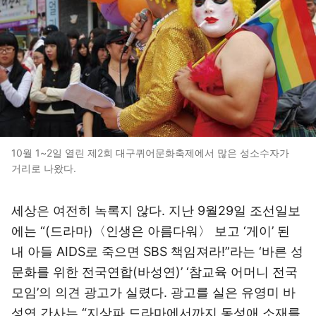
10월 1~2일 열린 제2회 대구퀴어문화축제에서 많은 성소수자가
거리로 나왔다.
세상은 여전히 녹록지 않다. 지난 9월29일 조선일보
에는 “(드라마)〈인생은 아름다워〉 보고 ‘게이’ 된
내 아들 AIDS로 죽으면 SBS 책임져라!”라는 ‘바른 성
문화를 위한 전국연합(바성연)’ ‘참교육 어머니 전국
모임’의 의견 광고가 실렸다. 광고를 실은 유영미 바
성연 간사는 “지상파 드라마에서까지 동성애 소재를