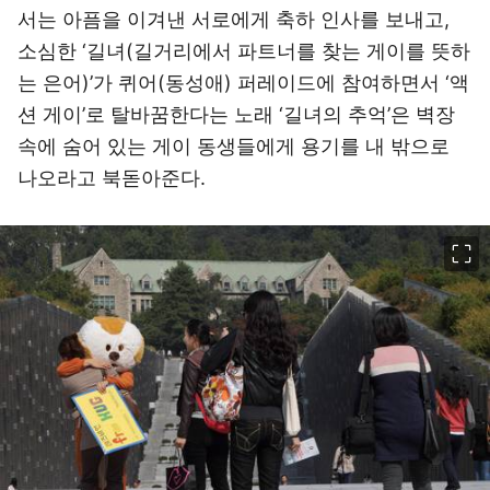
서는 아픔을 이겨낸 서로에게 축하 인사를 보내고,
소심한 ‘길녀(길거리에서 파트너를 찾는 게이를 뜻하
는 은어)’가 퀴어(동성애) 퍼레이드에 참여하면서 ‘액
션 게이’로 탈바꿈한다는 노래 ‘길녀의 추억’은 벽장
속에 숨어 있는 게이 동생들에게 용기를 내 밖으로
나오라고 북돋아준다.
이미지 크게 보기