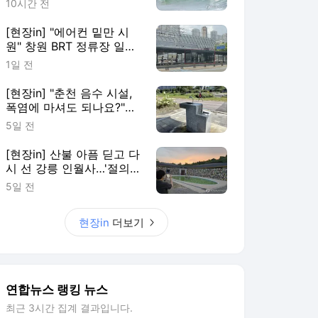
10시간 전
[현장in] "에어컨 밑만 시
원" 창원 BRT 정류장 일부
이용객 볼멘소리
1일 전
[현장in] "춘천 음수 시설,
폭염에 마셔도 되나요?"…
안내 없어 시민 혼란
5일 전
[현장in] 산불 아픔 딛고 다
시 선 강릉 인월사…'절의
문턱부터 낮췄다'
5일 전
현장in
더보기
연합뉴스 랭킹 뉴스
최근 3시간 집계 결과입니다.