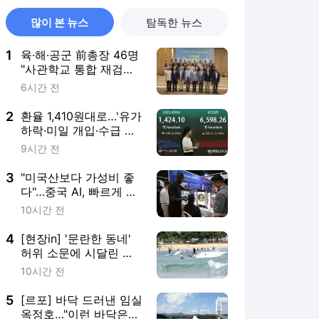
많이 본 뉴스
탐독한 뉴스
1
육·해·공군 前총장 46명
"사관학교 통합 재검토
강력 건의"
6시간 전
2
환율 1,410원대로…'유가
하락·미일 개입·수급 개
선' 영향
9시간 전
3
"미국산보다 가성비 좋
다"…중국 AI, 빠르게 아
프리카 장악중
10시간 전
4
[현장in] '문란한 동네'
허위 소문에 시달린 양
양…올여름 피서객 급증
10시간 전
5
[르포] 바닥 드러낸 임실
옥정호…"이런 바닥은