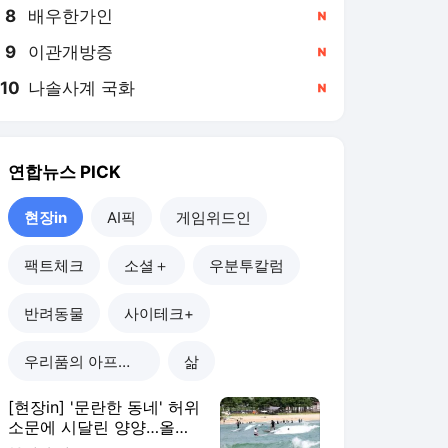
8
배우한가인
,신규
9
이관개방증
,신규
10
나솔사계 국화
,신규
연합뉴스
PICK
현장in
AI픽
게임위드인
팩트체크
소셜＋
우분투칼럼
반려동물
사이테크+
우리품의 아프리카인
삶
[현장in] '문란한 동네' 허위
소문에 시달린 양양…올여
름 피서객 급증