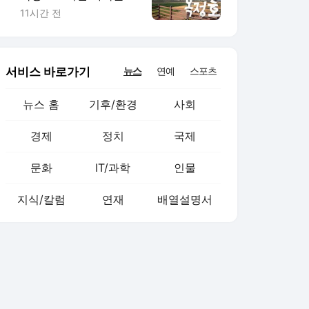
난생처음"
11시간 전
서비스 바로가기
뉴스
연예
스포츠
뉴스 홈
기후/환경
사회
경제
정치
국제
문화
IT/과학
인물
지식/칼럼
연재
배열설명서