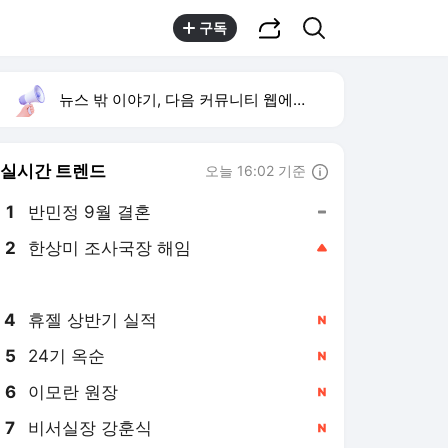
공유하기
검색
구독
뉴스 밖 이야기, 다음 커뮤니티 웹에서 보기
실시간 트렌드
오늘 16:02 기준
툴팁보기
1
반민정 9월 결혼
,유지
2
한상미 조사국장 해임
,상승
3
방은희 어머니 고독사
,신규
4
휴젤 상반기 실적
,신규
5
24기 옥순
,신규
6
이모란 원장
,신규
7
비서실장 강훈식
,신규