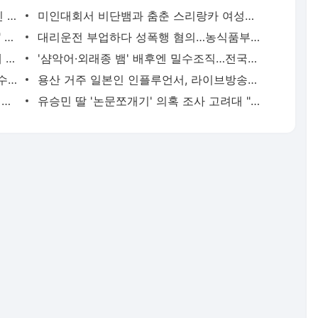
'당근'에서 구한 20대 가사도우미, 의뢰인 모친 유품 훔쳐가 | 연합뉴스
미인대회서 비단뱀과 춤춘 스리랑카 여성…동물학대 벌금형 | 연합뉴스
캐리비안 베이 여자탈의실에 "남성 있다" 신고 | 연합뉴스
대리운전 부업하다 성폭행 혐의…농식품부 산하 기관 직원 구속 | 연합뉴스
신호위반 후 도주한 배달 기사, 잠복 끝에 잡고 보니 수배자 | 연합뉴스
'샴악어·외래종 뱀' 배후엔 밀수조직…전국으로 택배 판매했다(종합) | 연합뉴스
2천억대 '깡통보증서' 발행하고 30억원 수수료 챙긴 유령보험사 | 연합뉴스
용산 거주 일본인 인플루언서, 라이브방송 도중 사망 | 연합뉴스
현직 경찰관 '음주 뺑소니' 수사정보 피의자 지인에 유출 의혹(종합) | 연합뉴스
유승민 딸 '논문쪼개기' 의혹 조사 고려대 "연구부정행위 아냐" | 연합뉴스