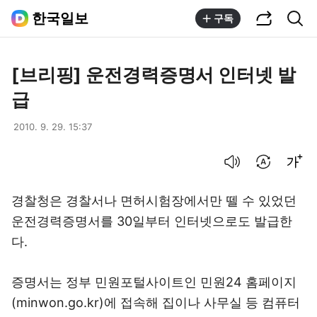
공유하기
통합검색
한국일보
구독
[브리핑] 운전경력증명서 인터넷 발
급
2010. 9. 29. 15:37
음성으로 듣기
번역 설정
글씨크기 조절하기
경찰청은 경찰서나 면허시험장에서만 뗄 수 있었던
운전경력증명서를 30일부터 인터넷으로도 발급한
다.
증명서는 정부 민원포털사이트인 민원24 홈페이지
(minwon.go.kr)에 접속해 집이나 사무실 등 컴퓨터