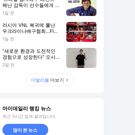
헤난 감독이 선수들에게 말
한다, “결승전에선 그 순간
1일 전
을 즐기세요”
러시아 VNL 복귀에 뿔난
우크라이나배구협회…FIVB
"2027 한시적 참가팀 확
1일 전
대"
“새로운 환경과 도전적인
경험으로 성장한다” 오사카
&상하이 사령탑이 꼽은 한
2일 전
중일 여자배구 교류의 성과
더발리볼
더보기
마이데일리 랭킹 뉴스
최근 3시간 집계 결과입니다.
많이 본 뉴스