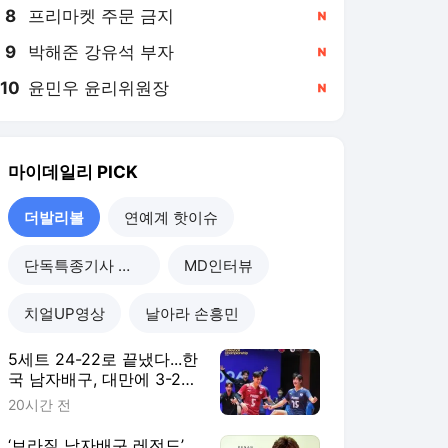
8
프리마켓 주문 금지
,신규
9
박해준 강유석 부자
,신규
10
윤민우 윤리위원장
,신규
마이데일리
PICK
더발리볼
연예계 핫이슈
단독특종기사 모음
MD인터뷰
치얼UP영상
날아라 손흥민
5세트 24-22로 끝냈다...한
국 남자배구, 대만에 3-2
진땀승...조별리그 2연승
20시간 전
‘브라질 남자배구 레전드’