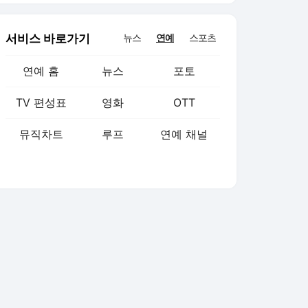
슈해부]
서비스 바로가기
뉴스
연예
스포츠
연예 홈
뉴스
포토
TV 편성표
영화
OTT
뮤직차트
루프
연예 채널