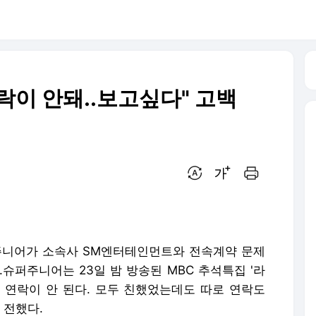
락이 안돼..보고싶다" 고백
번역 설정
글씨크기 조절하기
인쇄하기
퍼주니어가 소속사 SM엔터테인먼트와 전속계약 문제
슈퍼주니어는 23일 밤 방송된 MBC 추석특집 '라
 연락이 안 된다. 모두 친했었는데도 따로 연락도
 전했다.