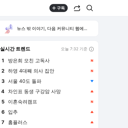
공유하기
검색
구독
뉴스 밖 이야기, 다음 커뮤니티 웹에서 보기
실시간 트렌드
오늘 7:32 기준
툴팁보기
1
방은희 모친 고독사
,신규
2
하영 4대째 의사 집안
,신규
3
서울 40도 돌파
,하락
4
차인표 동생 구강암 사망
,상승
5
이혼숙려캠프
,신규
6
입추
,상승
7
홈플러스
,상승