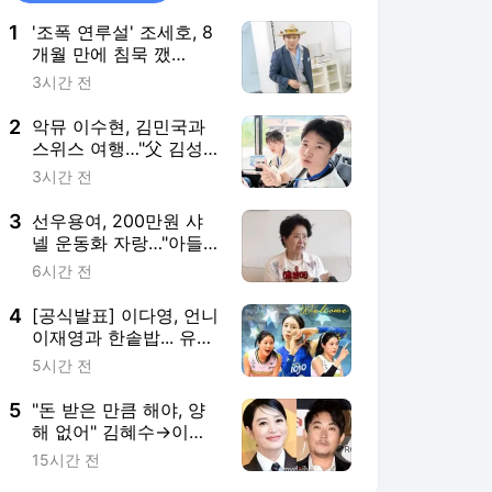
1
'조폭 연루설' 조세호, 8
개월 만에 침묵 깼
다…"오랜만입니다"
3시간 전
2
악뮤 이수현, 김민국과
스위스 여행…"父 김성
주 허락 받았다" [마데핫
3시간 전
리뷰]
3
선우용여, 200만원 샤
넬 운동화 자랑…"아들
이 美 베벌리힐스서 사
6시간 전
줬다" [마데핫리뷰]
4
[공식발표] 이다영, 언니
이재영과 한솥밥... 유럽
무대 복귀→투란VC 입
5시간 전
단
5
"돈 받은 만큼 해야, 양
해 없어" 김혜수→이승
철, 태도 논란에 답한
15시간 전
'40년차들' [김하영의 이