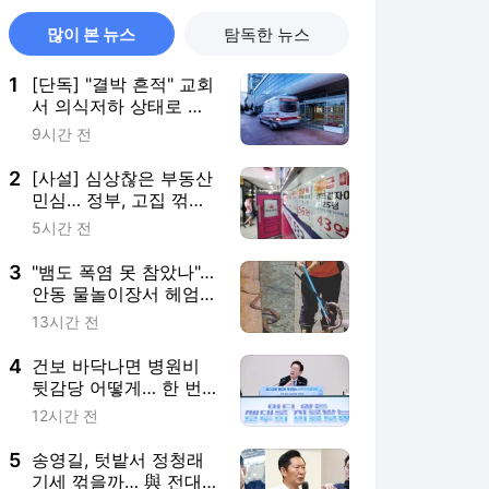
많이 본 뉴스
탐독한 뉴스
1
[단독] "결박 흔적" 교회
서 의식저하 상태로 발
견된 어린이 숨져
9시간 전
2
[사설] 심상찮은 부동산
민심… 정부, 고집 꺾고
시장요구에 호응을
5시간 전
3
"뱀도 폭염 못 참았나"…
안동 물놀이장서 헤엄
친 1.5m 구렁이
13시간 전
4
건보 바닥나면 병원비
뒷감당 어떻게… 한 번
도 안 지킨 '20% 지원'
12시간 전
5
송영길, 텃밭서 정청래
기세 꺾을까… 與 전대 2