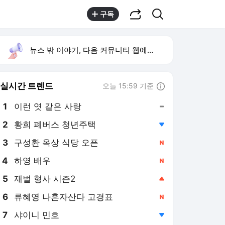
공유하기
검색
구독
뉴스 밖 이야기, 다음 커뮤니티 웹에서 보기
실시간 트렌드
오늘 15:59 기준
툴팁보기
1
이런 엿 같은 사랑
,유지
2
황희 폐버스 청년주택
,하락
3
구성환 옥상 식당 오픈
,신규
4
하영 배우
,신규
5
재벌 형사 시즌2
,상승
6
류혜영 나혼자산다 고경표
,신규
7
샤이니 민호
,하락