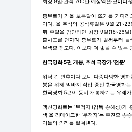
최장 9일·관객 700만 예상액션·코미디·
충무로가 가을 보름달이 뜨기를 기다리고
이다. 올 추석의 공식휴일은 9월 21~2
뒤 주말을 감안하면 최장 9일(18~26
출사표를 던지며 충무로가 벌써부터 들썩
무색할 정도다. 이보다 더 좋을 수 없는 
한국영화 5편 개봉, 추석 극장가 '전운'
워낙 긴 연휴이다 보니 다종다양한 영화들
봉을 위해 막바지 작업 중인 한국영화는 
한국영화 5편이 동시 개봉하기는 유례가
액션영화로는 '무적자'(감독 송해성)가 
색'을 리메이크한 '무적자'는 주진모 송
이들의 의리를 펼쳐낸다.