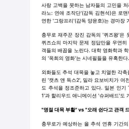
사랑 고백을 못하는 남자들의 고민을 처
라노: 연애 조작단'(감독 김현석)은 로
연한 '그랑프리'(감독 양윤호)는 경마장
충무로 재주꾼 장진 감독의 '퀴즈왕'은 
퀴즈쇼의 마지막 문제 정답만을 우연히 
객들의 배꼽을 노린다. 대학 영화학과 
의 '옥희의 영화'는 시네필들을 유혹한다
외화들도 추석 대목을 놓고 치열한 각축
린 '캣츠 앤 독스2', 밀라 요보비치가 
도 추석을 정조준하고 있다. 일본 인기 
1'과 할리우드 애니메이션 '슈퍼배드'도 
"명절 대목 부활" vs "오래 쉰다고 관객 
충무로가 예상하는 올 추석 연휴 기간의 