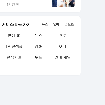
주차 인천 '주목'
1시간 전
서비스 바로가기
뉴스
연예
스포츠
연예 홈
뉴스
포토
TV 편성표
영화
OTT
뮤직차트
루프
연예 채널