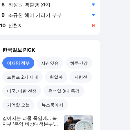
8
최성원 백혈병 완치
,하락
9
조규찬 해이 기러기 부부
,하락
10
신천지
,신규
한국일보
PICK
이재명 정부
사진잇슈
하루건강
트럼프 2기 시대
휙알파
지평선
미국, 이란 전쟁
윤석열 3대 특검
기억할 오늘
뉴스룸에서
길어지는 괴물 폭염에… 복
지부 '폭염 비상대책본부'
24시간 가동