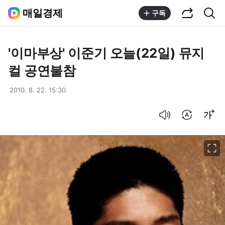
공유하기
통합검색
매일경제
구독
'이마부상' 이준기 오늘(22일) 뮤지
컬 공연불참
2010. 8. 22. 15:30
음성으로 듣기
번역 설정
글씨크기 조절하기
이미지 크게 보기