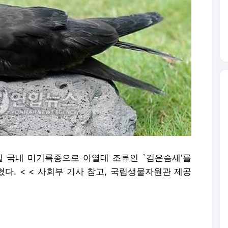
일 국내 미기록종으로 아열대 조류인 `검은슴새'를
다. < < 사회부 기사 참고, 국립생물자원관 제공