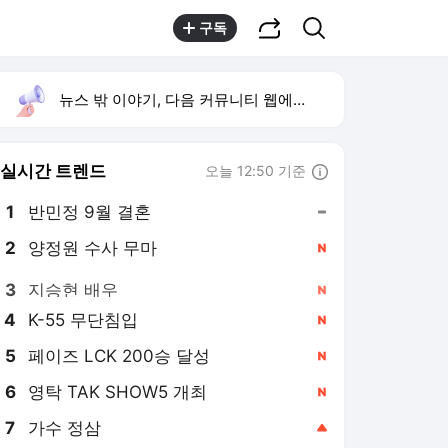
공유하기
검색
구독
뉴스 밖 이야기, 다음 커뮤니티 웹에서 보기
실시간 트렌드
오늘 12:50 기준
툴팁보기
1
반민정 9월 결혼
,유지
2
양정원 수사 무마
,신규
3
지승현 배우
,신규
4
K-55 무단침입
,신규
5
페이즈 LCK 200승 달성
,신규
6
영탁 TAK SHOW5 개최
,신규
7
가수 정삼
,상승