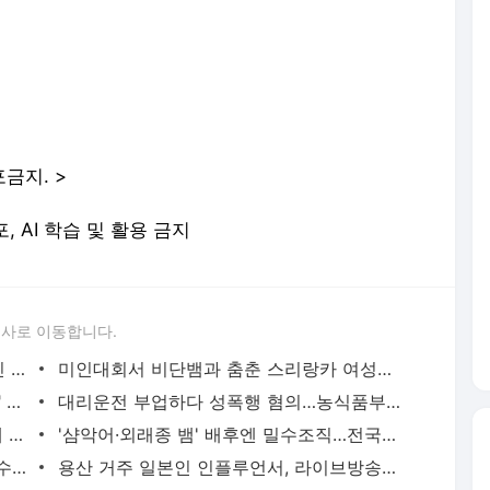
금지. >
포, AI 학습 및 활용 금지
론사로 이동합니다.
'당근'에서 구한 20대 가사도우미, 의뢰인 모친 유품 훔쳐가 | 연합뉴스
미인대회서 비단뱀과 춤춘 스리랑카 여성…동물학대 벌금형 | 연합뉴스
캐리비안 베이 여자탈의실에 "남성 있다" 신고 | 연합뉴스
대리운전 부업하다 성폭행 혐의…농식품부 산하 기관 직원 구속 | 연합뉴스
신호위반 후 도주한 배달 기사, 잠복 끝에 잡고 보니 수배자 | 연합뉴스
'샴악어·외래종 뱀' 배후엔 밀수조직…전국으로 택배 판매했다(종합) | 연합뉴스
2천억대 '깡통보증서' 발행하고 30억원 수수료 챙긴 유령보험사 | 연합뉴스
용산 거주 일본인 인플루언서, 라이브방송 도중 사망 | 연합뉴스