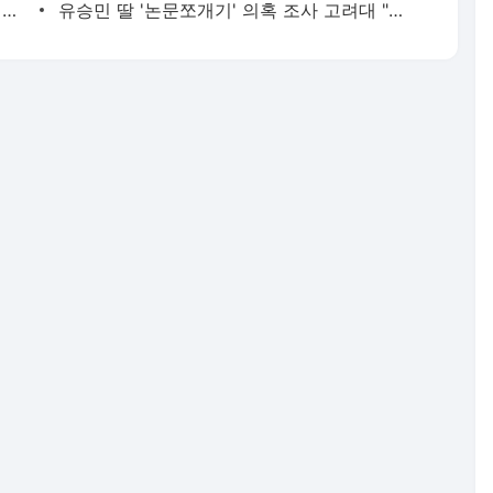
현직 경찰관 '음주 뺑소니' 수사정보 피의자 지인에 유출 의혹(종합) | 연합뉴스
유승민 딸 '논문쪼개기' 의혹 조사 고려대 "연구부정행위 아냐" | 연합뉴스