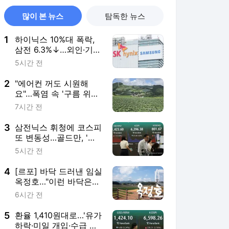
많이 본 뉴스
탐독한 뉴스
1
하이닉스 10%대 폭락,
삼전 6.3%↓…외인·기관
팔았다(종합)
5시간 전
2
"에어컨 꺼도 시원해
요"…폭염 속 '구름 위의
땅' 안반데기
7시간 전
3
삼전닉스 휘청에 코스피
또 변동성…골드만, '코
스피 12,000' 유지(종
5시간 전
합)
4
[르포] 바닥 드러낸 임실
옥정호…"이런 바닥은
난생처음"
6시간 전
5
환율 1,410원대로…'유가
하락·미일 개입·수급 개