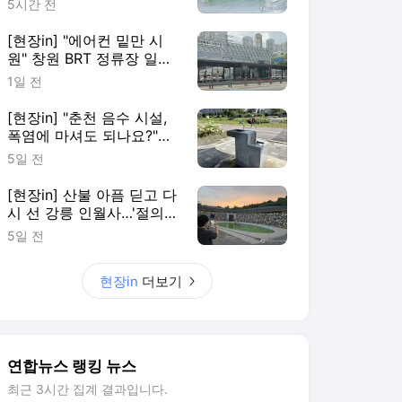
5시간 전
[현장in] "에어컨 밑만 시
원" 창원 BRT 정류장 일부
이용객 볼멘소리
1일 전
[현장in] "춘천 음수 시설,
폭염에 마셔도 되나요?"…
안내 없어 시민 혼란
5일 전
[현장in] 산불 아픔 딛고 다
시 선 강릉 인월사…'절의
문턱부터 낮췄다'
5일 전
현장in
더보기
연합뉴스 랭킹 뉴스
최근 3시간 집계 결과입니다.