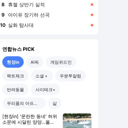
8
휴젤 상반기 실적
,신규
9
아이유 장기하 선곡
,신규
10
실화 탐사대
,신규
연합뉴스
PICK
현장in
AI픽
게임위드인
팩트체크
소셜＋
우분투칼럼
반려동물
사이테크+
우리품의 아프리카인
삶
[현장in] '문란한 동네' 허위
소문에 시달린 양양…올여
름 피서객 급증