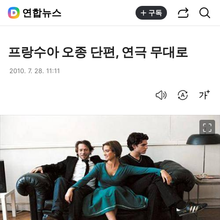
공유하기
통합검색
연합뉴스
구독
프랑수아 오종 단편, 연극 무대로
2010. 7. 28. 11:11
음성으로 듣기
번역 설정
글씨크기 조절하기
이미지 크게 보기