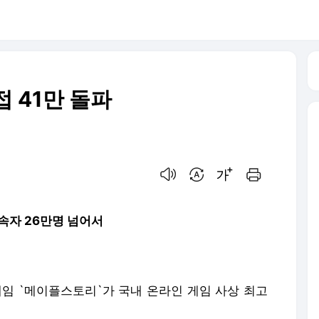
 41만 돌파
음성으로 듣기
번역 설정
글씨크기 조절하기
인쇄하기
속자 26만명 넘어서
게임 `메이플스토리`가 국내 온라인 게임 사상 최고