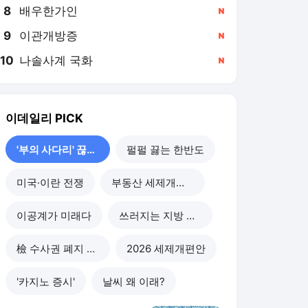
8
배우한가인
,신규
9
이관개방증
,신규
10
나솔사계 국화
,신규
이데일리
PICK
'부의 사다리' 끊기나
펄펄 끓는 한반도
미국·이란 전쟁
부동산 세제개편 후폭풍
이공계가 미래다
쓰러지는 지방 부동산
檢 수사권 폐지 후폭풍
2026 세제개편안
'카지노 증시'
날씨 왜 이래?