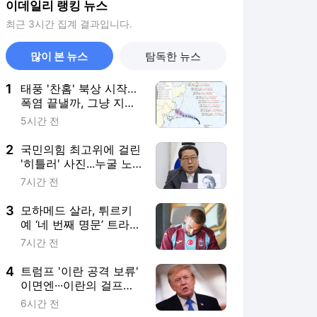
이데일리 랭킹 뉴스
최근 3시간 집계 결과입니다.
많이 본 뉴스
탐독한 뉴스
1
태풍 '찬홈' 북상 시작…
폭염 끝낼까, 그냥 지나
갈까
5시간 전
2
국민의힘 최고위에 걸린
'히틀러' 사진...누굴 노
렸나
7시간 전
3
모하메드 살라, 튀르키
예 ‘네 번째 명문’ 트라브
존스포르행
7시간 전
4
트럼프 '이란 공격 보류'
이면엔···이란의 걸프국
협박
6시간 전