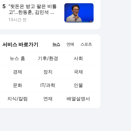
5
“뒷돈은 받고 팔은 비틀
고”…한동훈, 김민석 직
격
13시간 전
서비스 바로가기
뉴스
연예
스포츠
뉴스 홈
기후/환경
사회
경제
정치
국제
문화
IT/과학
인물
지식/칼럼
연재
배열설명서