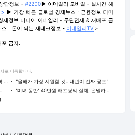
,상담정보 -
#2200
▶ 이데일리 모바일 - 실시간 해
 >
▶ 가장 빠른 글로벌 경제뉴스ㆍ금융정보 터미
경제정보 미디어 이데일리 - 무단전재 & 재배포 금
뉴스ㆍ돈이 되는 재테크정보 -
이데일리TV
＞
배포 금지.
론사로 이동합니다.
"폭염, 도대체 언제 꺾여요?"...전문가 충격 전망
"올해가 가장 시원할 것…내년이 진짜 공포"
하닉 하한가 충격…코스피 또 '매도 사이드카'
'미녀 동반' 40만원 래프팅의 실체, 은밀하게…[중국나라]
"폭발적 상승 남았다" 12000피 낙관한 골드만, 왜?
서비스 약관/정책