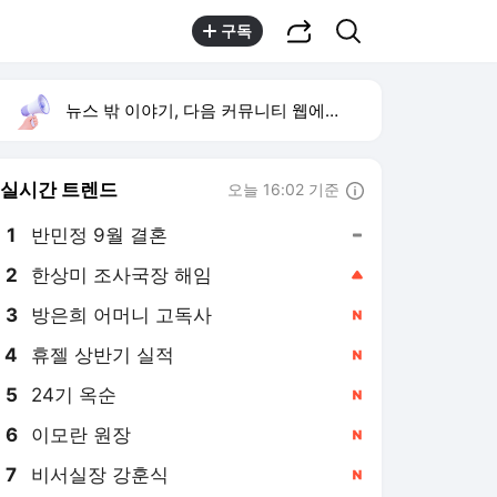
공유하기
검색
구독
뉴스 밖 이야기, 다음 커뮤니티 웹에서 보기
실시간 트렌드
오늘 16:02 기준
툴팁보기
1
반민정 9월 결혼
,유지
2
한상미 조사국장 해임
,상승
3
방은희 어머니 고독사
,신규
4
휴젤 상반기 실적
,신규
5
24기 옥순
,신규
6
이모란 원장
,신규
7
비서실장 강훈식
,신규