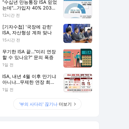
"수십년 만능통장 ISA 믿었
는데"…가입자 40% 2030
'부의 사다리' 끊기나
12시간 전
[기자수첩] '국장에 갇힌'
ISA, 자산형성 계좌 맞나
15시간 전
무기한 ISA 끝…"미리 연장
할 수 있나요?" 문의 폭증
1일 전
ISA, 내년 4월 이후 만기냐
아니냐…무제한 연장 희비
갈려
1일 전
'부의 사다리' 끊기나
더보기