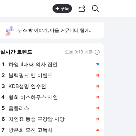
공유하기
검색
구독
뉴스 밖 이야기, 다음 커뮤니티 웹에서 보기
실시간 트렌드
오늘 9:18 기준
툴팁보기
1
하영 4대째 의사 집안
,하락
2
블랙핑크 팬 이벤트
,신규
3
KDB생명 인수전
,신규
4
황희 버스하우스 제안
,신규
5
홈플러스
,신규
6
차인표 동생 구강암 사망
,신규
7
방은희 모친 고독사
,상승