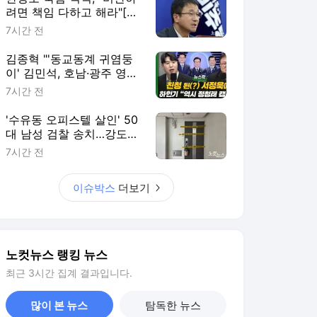
려면 책임 다하고 해라"[노
컷네컷]
7시간 전
김종혁 "'동교동계 귀염둥
이' 김민석, 호남·광주 영향
력 남아있어[뉴스락]
7시간 전
'수유동 오피스텔 살인' 50
대 남성 검찰 송치…강도
살인 혐의[영상]
7시간 전
이슈박스
더보기
노컷뉴스 랭킹 뉴스
최근 3시간 집계 결과입니다.
많이 본 뉴스
탐독한 뉴스