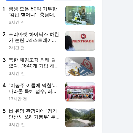
1
평생 모은 50억 기부한
'김밥 할머니'…충남대,
34주기 추모식
6시간 전
2
프리마켓 하이닉스 하한
가 논란…넥스트레이드
"재발 막겠다"
2시간 전
3
북한 해킹조직 되레 털
렸다…1640개 기업 해
킹 내역 노출
3시간 전
4
"이봉주 이름에 먹칠"…
마라톤 특혜 접수, 러너
들 분노 폭발[페이스메
13시간 전
이커]
5
日 유명 관광지에 '경기
안산시 쓰레기봉투' 투
척 논란…韓 "부끄럽다"
3시간 전
[이런일이]