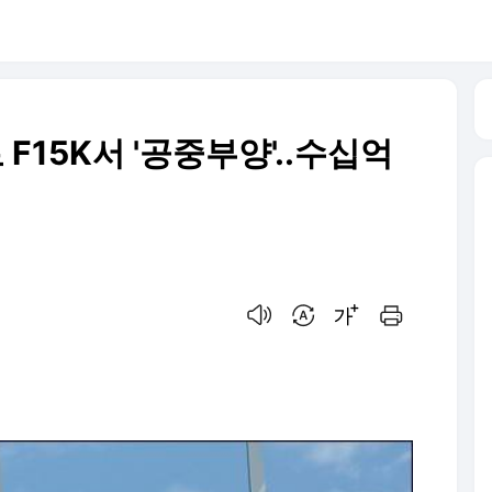
F15K서 '공중부양'..수십억
음성으로 듣기
번역 설정
글씨크기 조절하기
인쇄하기