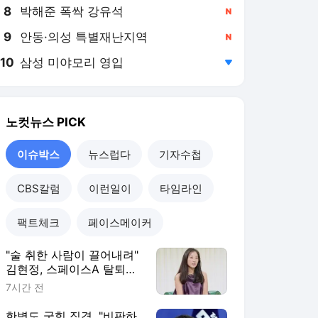
8
박해준 폭싹 강유석
,신규
9
안동·의성 특별재난지역
,신규
10
삼성 미야모리 영입
,하락
노컷뉴스
PICK
이슈박스
뉴스럽다
기자수첩
CBS칼럼
이런일이
타임라인
팩트체크
페이스메이커
"술 취한 사람이 끌어내려"
김현정, 스페이스A 탈퇴한
까닭
7시간 전
한병도 국힘 직격, "비판하