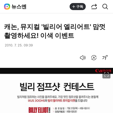
공유하기
통합검색
뉴스엔
구독
캐논, 뮤지컬 '빌리어 엘리어트' 맘껏
촬영하세요! 이색 이벤트
2010. 7. 25. 09:39
음성으로 듣기
번역 설정
글씨크기 조절하기
이미지 크게 보기