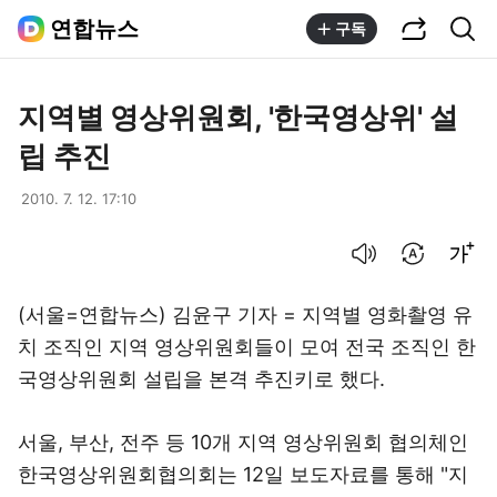
공유하기
통합검색
연합뉴스
구독
지역별 영상위원회, '한국영상위' 설
립 추진
2010. 7. 12. 17:10
음성으로 듣기
번역 설정
글씨크기 조절하기
(서울=연합뉴스) 김윤구 기자 = 지역별 영화촬영 유
치 조직인 지역 영상위원회들이 모여 전국 조직인 한
국영상위원회 설립을 본격 추진키로 했다.
서울, 부산, 전주 등 10개 지역 영상위원회 협의체인
한국영상위원회협의회는 12일 보도자료를 통해 "지