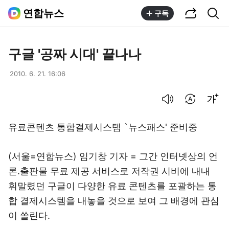
공유하기
통합검색
연합뉴스
구독
구글 '공짜 시대' 끝나나
2010. 6. 21. 16:06
음성으로 듣기
번역 설정
글씨크기 조절하기
유료콘텐츠 통합결제시스템 `뉴스패스' 준비중
(서울=연합뉴스) 임기창 기자 = 그간 인터넷상의 언
론.출판물 무료 제공 서비스로 저작권 시비에 내내
휘말렸던 구글이 다양한 유료 콘텐츠를 포괄하는 통
합 결제시스템을 내놓을 것으로 보여 그 배경에 관심
이 쏠린다.