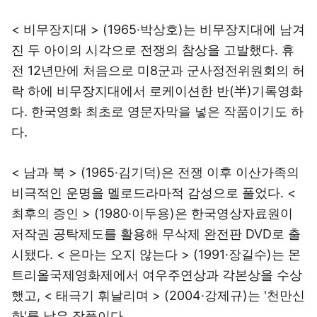
< 비무장지대 > (1965·박상호)는 비무장지대에 남겨
진 두 아이의 시각으로 전쟁의 참상을 고발했다. 휴
전 12년만에 처음으로 미8군과 군사정전위원회의 허
락 하에 비무장지대에서 로케이션한 반(半)기록영화
다. 한국영화 최초로 영문자막을 넣은 작품이기도 하
다.
< 남과 북 > (1965·김기덕)은 전쟁 이후 이산가족의
비극적인 운명을 멜로드라마적 감성으로 풀었다. <
최후의 증인 > (1980·이두용)은 한국영상자료원이
저작권 공탁제도를 활용해 무삭제 완전판 DVD로 출
시됐다. < 은마는 오지 않는다 > (1991·장길수)는 몬
트리올국제영화제에서 여우주연상과 각본상을 수상
했고, < 태극기 휘날리며 > (2004·강제규)는 '천만신
화'를 낳은 작품이다.