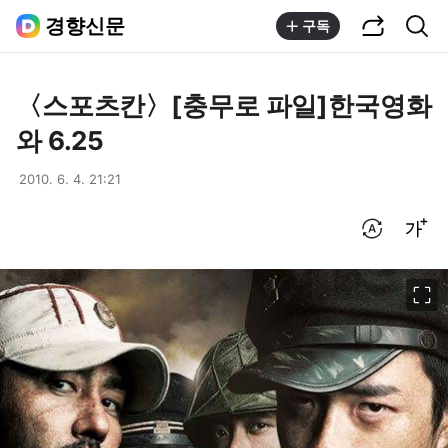
공유하기
통합검색
경향신문
구독
〈스포츠칸〉[충무로 파일]한국영화
와 6.25
2010. 6. 4. 21:21
번역 설정
글씨크기 조절하기
이미지 크게 보기