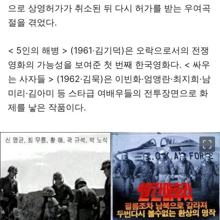
으로 상영허가가 취소된 뒤 다시 허가를 받는 우여곡
절을 겪었다.
< 5인의 해병 > (1961·김기덕)은 오락으로서의 전쟁
영화의 가능성을 보여준 첫 번째 한국영화다. < 싸우
는 사자들 > (1962·김묵)은 이빈화·엄앵란·최지희·남
미리·김아미 등 스타급 여배우들의 전투장면으로 화
제를 낳은 작품이다.
이미지 크게 보기