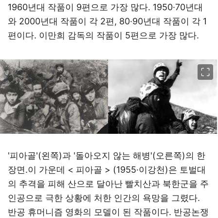
1960년대 작품이 9편으로 가장 많다. 1950·70년대
와 2000년대 작품이 각 2편, 80·90년대 작품이 각 1
편이다. 이만희 감독의 작품이 5편으로 가장 많다.
이미지 크게 보기
'피아골'(왼쪽)과 '돌아오지 않는 해병'(오른쪽)의 한
장면.이 가운데 < 피아골 > (1955·이강천)은 토벌대
의 추격을 피해 산으로 달아난 빨치산과 북한군을 주
인공으로 극한 상황에 처한 인간의 욕망을 그렸다.
반공 휴머니즘 영화의 모델이 된 작품이다. 반공논쟁