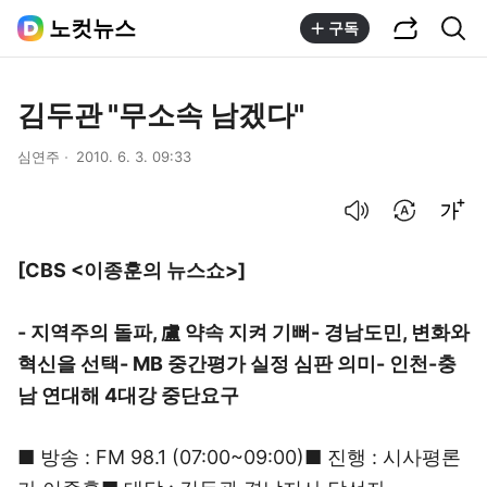
공유하기
통합검색
노컷뉴스
구독
김두관 "무소속 남겠다"
심연주
2010. 6. 3. 09:33
음성으로 듣기
번역 설정
글씨크기 조절하기
[CBS <이종훈의 뉴스쇼>]
- 지역주의 돌파, 盧 약속 지켜 기뻐- 경남도민, 변화와
혁신을 선택- MB 중간평가 실정 심판 의미- 인천-충
남 연대해 4대강 중단요구
■ 방송 : FM 98.1 (07:00~09:00)■ 진행 : 시사평론