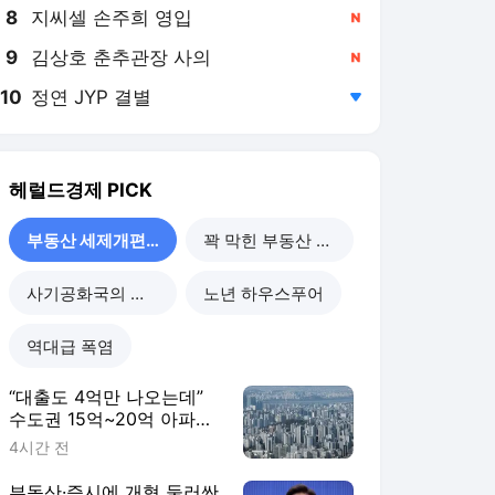
8
지씨셀 손주희 영입
,신규
9
김상호 춘추관장 사의
,신규
10
정연 JYP 결별
,하락
헤럴드경제
PICK
부동산 세제개편 후폭풍
꽉 막힌 부동산 공급
사기공화국의 민낯
노년 하우스푸어
역대급 폭염
“대출도 4억만 나오는데”
수도권 15억~20억 아파트,
54%가 신고가에 팔렸다
4시간 전
[부동산360]
부동산·증시에 개혁 둘러싼