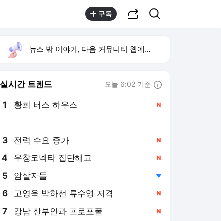
공유하기
검색
구독
뉴스 밖 이야기, 다음 커뮤니티 웹에서 보기
실시간 트렌드
오늘 6:02 기준
툴팁보기
1
황희 버스 하우스
,신규
2
김지원 1억 기부
,상승
3
전력 수요 증가
,신규
4
우창코넥타 집단해고
,신규
5
암살자들
,하락
6
고영욱 박하선 류수영 저격
,신규
7
강남 산부인과 프로포폴
,신규