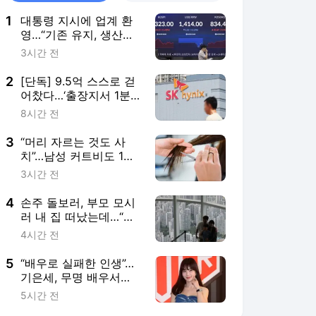
1
대통령 지시에 업계 환
영…“기존 유지, 생산적
ISA 차별화해야”
3시간 전
2
[단독] 9.5억 스스로 걷
어찼다…‘출장지서 1분
만에 퇴근’상습 근태 불
8시간 전
량 SK하이닉스 직원 해
고 정당 [세상&]
3
“머리 자르는 것도 사
치”…남성 커트비도 1년
새 5.5% 올랐다
3시간 전
4
손주 돌보러, 부모 모시
러 내 집 떠났는데…“비
거주 예외 확대해야”
4시간 전
5
“배우로 실패한 인생”…
기은세, 무명 배우서
SNS로 ‘뜬’ 심경
5시간 전