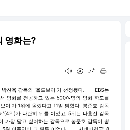
 영화는?
음성으로 듣기
번역 설정
글씨크기 조절하기
인쇄하기
 박찬욱 감독의 '올드보이'가 선정됐다. EBS는
에서 영화를 전공하고 있는 500여명의 영화 학도를
보이'가 1위에 올랐다고 11일 밝혔다. 봉준호 감독
 '마더'(4위)가 나란히 뒤를 이었고, 5위는 나홍진 감독
 가장 닮고 싶어하는 감독으로 봉준호 감독이 뽑
동, 5위 이준익이 그 뒤를 이었다. '시네마천국' 8