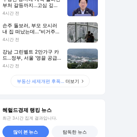
부처 갈등까지…고심 깊은
靑 [이런정치]
4시간 전
손주 돌보러, 부모 모시러
내 집 떠났는데…“비거주
예외 확대해야”
4시간 전
강남 그린벨트 2만가구 카
드…정부, 서울 ‘영끌 공급’
[부동산360]
4시간 전
부동산 세제개편 후폭풍
더보기
헤럴드경제 랭킹 뉴스
최근 3시간 집계 결과입니다.
많이 본 뉴스
탐독한 뉴스