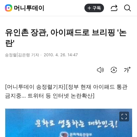
공유하기
통합검색
머니투데이
구독
유인촌 장관, 아이패드로 브리핑 '논
란'
송정렬|김은령 기자
2010. 4. 26. 14:47
음성으로 듣기
번역 설정
글씨크기 조절하기
[머니투데이 송정렬기자][정부 현재 아이패드 통관
금지중… 트위터 등 인터넷 논란확산]
이미지 크게 보기