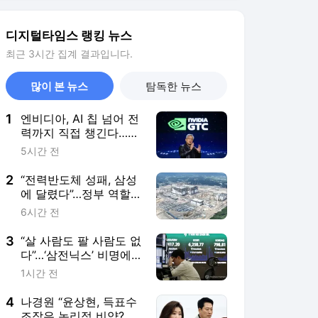
2
“전력반도체 성패, 삼성
에 달렸다”…정부 역할론
제기
6시간 전
3
“살 사람도 팔 사람도 없
다”…‘삼전닉스’ 비명에
꽁꽁 얼어붙은 코스피
1시간 전
4
나경원 “윤상현, 득표수
조작은 논리적 비약? 선
동 폄훼는 직무포기”
4시간 전
5
군 탱크·자주포 기름닦
는 수입포 9개월째 ‘재
고없음’…이번이 처음
4시간 전
서비스 바로가기
뉴스
연예
스포츠
뉴스 홈
기후/환경
사회