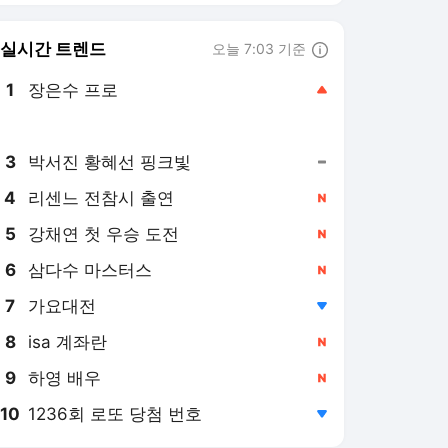
6
삼다수 마스터스
,신규
7
가요대전
,하락
8
isa 계좌란
,신규
9
하영 배우
,신규
10
1236회 로또 당첨 번호
,하락
디지털타임스 랭킹 뉴스
최근 3시간 집계 결과입니다.
많이 본 뉴스
탐독한 뉴스
1
엔비디아, AI 칩 넘어 전
력까지 직접 챙긴다…
4.2조원 투자
5시간 전