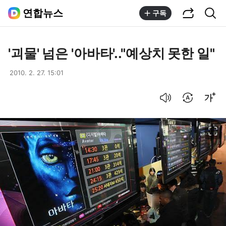
공유하기
통합검색
연합뉴스
구독
'괴물' 넘은 '아바타'.."예상치 못한 일"
2010. 2. 27. 15:01
음성으로 듣기
번역 설정
글씨크기 조절하기
이미지 크게 보기