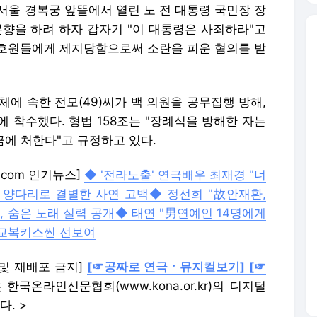
 서울 경복궁 앞뜰에서 열린 노 전 대통령 국민장 장
분향을 하려 하자 갑자기 "이 대통령은 사죄하라"고
호원들에게 제지당함으로써 소란을 피운 혐의를 받
체에 속한 전모(49)씨가 백 의원을 공무집행 방해,
 착수했다. 형법 158조는 "장례식을 방해한 자는
금에 처한다"고 규정하고 있다.
e.com 인기뉴스]
◆ '전라노출' 연극배우 최재경 "너
 양다리로 결별한 사연 고백
◆ 정선희 "故안재환,
, 숨은 노래 실력 공개
◆ 태연 "男연예인 14명에게
 교복키스씬 선보여
재 및 재배포 금지]
[☞공짜로 연극ㆍ뮤지컬보기]
[☞
한국온라인신문협회(www.kona.or.kr)의 디지털
. >