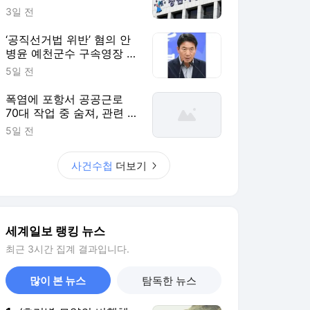
세계일보 랭킹 뉴스
최근 3시간 집계 결과입니다.
많이 본 뉴스
탐독한 뉴스
1
‘호리병 모양의 비행체
는 무엇?’…조선시대부터
현재까지, 한국서 목격
1시간 전
된 ‘UFO’
2
‘미슐랭 셰프들 한국에
왔다’…한식 배우러 10박
11일 방한
6시간 전
3
“명동엔 1000평 유니클
로, 공장엔 절반이 60
대”…K패션 ‘성장사다리’
11시간 전
흔들린다 [일상톡톡 플