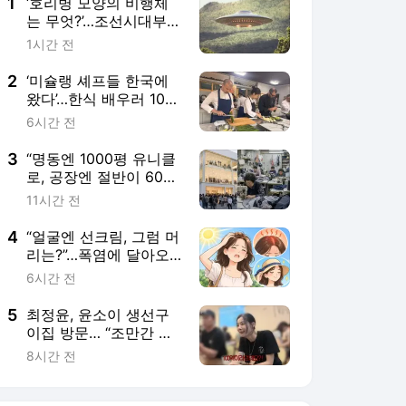
러스]
4
“얼굴엔 선크림, 그럼 머
리는?”…폭염에 달아오
른 두피 관리법
6시간 전
5
최정윤, 윤소이 생선구
이집 방문… “조만간 건
물 하나 사냐”
8시간 전
서비스 바로가기
뉴스
연예
스포츠
뉴스 홈
기후/환경
사회
경제
정치
국제
문화
IT/과학
인물
지식/칼럼
연재
배열설명서