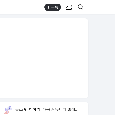
공유하기
검색
구독
뉴스 밖 이야기, 다음 커뮤니티 웹에서 보기
실시간 트렌드
오늘 10:48 기준
툴팁보기
1
문세윤 거북이 터틀맨
,유지
3
해변의 여인
,신규
4
유아인 남사친 볼뽀뽀
,신규
5
손현보 목사
,신규