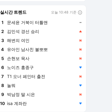
6
노이즈 홍종구
,하락
7
T1 오너 페인터 출전
,신규
8
놀뭐
,하락
9
박남정 딸 시은
,신규
10
isa 계좌란
,하락
세계일보
PICK
사건수첩
심층기획
박수찬의 軍
의미 또는 재미
최현태의 여행·와인홀릭
차 한잔 나누며
한컷한주(週)
밀착취재
세계초대석