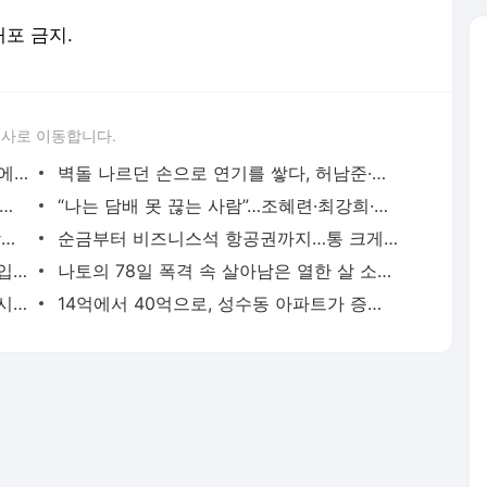
배포 금지.
론사로 이동합니다.
월 2억 버는 워킹맘 김지선, 죽음의 문턱에서 깨달은 멈춤의 미학
벽돌 나르던 손으로 연기를 쌓다, 허남준·안보현·이도현의 굳은살 기록
면 5개” 임지연부터 이소라까지, 톱스타들의 살 안 찌는 루틴
“나는 담배 못 끊는 사람”…조혜련·최강희·김동완이 금연에 성공한 이유
수백억 벌어 떠난 여행, 엄정화·김종국·장윤정이 마주한 진짜 성공
순금부터 비즈니스석 항공권까지…통 크게 스태프 챙긴 소지섭·아이유·김우빈
“때로는 비굴해져야 한다”, 35억 빌딩 매입한 권성준 셰프의 자산 증식법
나토의 78일 폭격 속 살아남은 열한 살 소년은 어떻게 세계 1위가 됐나
통장 잔고 230억원보다 값진 거처, 소녀시대 유리가 제주 촌동네를 택한 이유
14억에서 40억으로, 성수동 아파트가 증명한 남궁민의 27년 공식