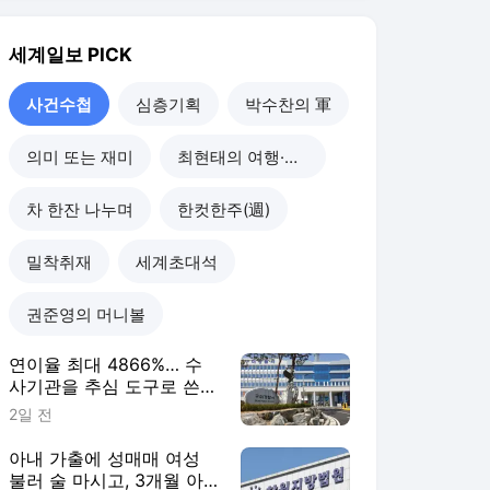
권준영의 머니볼
연이율 최대 4866%… 수
사기관을 추심 도구로 쓴
불법 대부업자 덜미 [사건
2일 전
수첩]
아내 가출에 성매매 여성
불러 술 마시고, 3개월 아
기 때려 숨지게 한 친부 [사
3일 전
건수첩]
‘공직선거법 위반’ 혐의 안
병윤 예천군수 구속영장 기
각 [사건수첩]
5일 전
폭염에 포항서 공공근로
70대 작업 중 숨져, 관련 사
업 전면 중단 [사건수첩]
5일 전
사건수첩
더보기