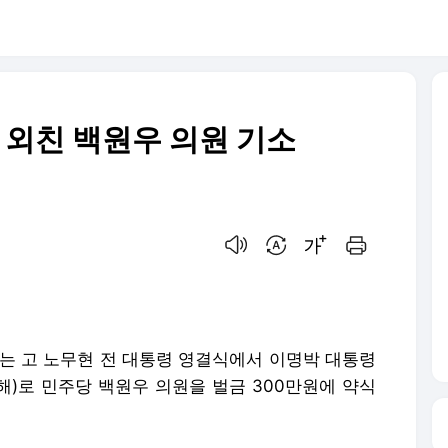
" 외친 백원우 의원 기소
음성으로 듣기
번역 설정
글씨크기 조절하기
인쇄하기
는 고 노무현 전 대통령 영결식에서 이명박 대통령
해)로 민주당 백원우 의원을 벌금 300만원에 약식