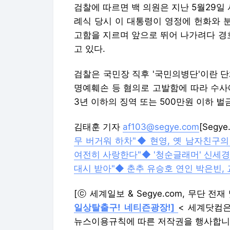
검찰에 따르면 백 의원은 지난 5월29일
례식 당시 이 대통령이 영정에 헌화와 
고함을 지르며 앞으로 뛰어 나가려다 경
고 있다.
검찰은 국민장 직후 '국민의병단'이란 단
명예훼손 등 혐의로 고발함에 따라 수사에
3년 이하의 징역 또는 500만원 이하 벌
김태훈 기자
af103@segye.com
[Segy
무 버거워 하차"
◆ 현영, 옛 남자친구의
여전히 사랑한다"
◆ '청순글래머' 신세경
대시 받아"
◆ 춘추 유승호 연인 박은빈,
[ⓒ 세계일보 & Segye.com, 무단 전
일상탈출구! 네티즌광장!]
< 세계닷컴은 
뉴스이용규칙에 따른 저작권을 행사합니다