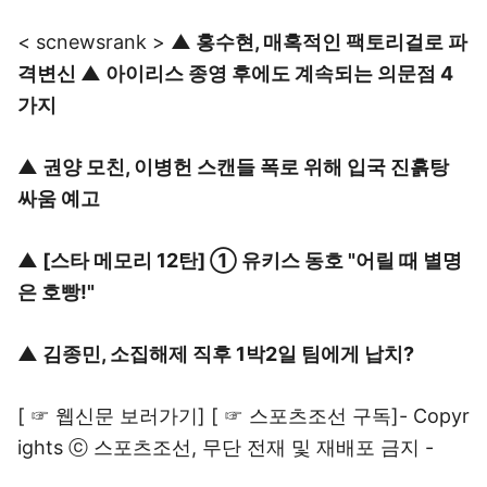
< scnewsrank >
▲
홍수현, 매혹적인 팩토리걸로 파
격변신
▲
아이리스 종영 후에도 계속되는 의문점 4
가지
▲
권양 모친, 이병헌 스캔들 폭로 위해 입국 진흙탕
싸움 예고
▲
[스타 메모리 12탄] ① 유키스 동호 "어릴 때 별명
은 호빵!"
▲
김종민, 소집해제 직후 1박2일 팀에게 납치?
[
☞ 웹신문 보러가기
] [
☞ 스포츠조선 구독
]- Copyr
ights ⓒ 스포츠조선, 무단 전재 및 재배포 금지 -