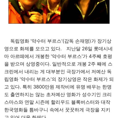
독립영화 '약수터 부르스'(감독 손재명)가 장기상
영으로 화제를 모으고 있다. 지난달 26일 롯데시네
마 아르떼에서 개봉한 '약수터 부르스'가 4주째 호평
을 받으며 상영중이다. 일반적으로 개봉 2주 째에 스
크린에서 내리는 게 대부분인 극장가에서 저예산 독
립영화 '약수터 부르스'의 장기상영은 작은 화제가 되
고 있다. 특히 3800만원 제작비에 유명 배우는 한명
도 출연하지는 않는 초저예산 영화가 성수기인 크리
스마스와 연말 시즌에 할리우드 블록버스터와 대작
한국영화들 틈바구니 속에서 꿋꿋하게 극장을 지키
고 있어 더욱 화제다.