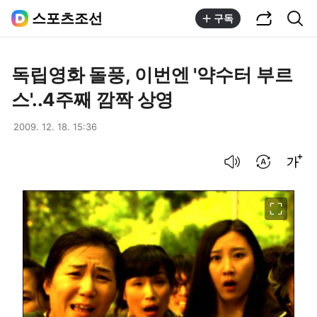
공유하기
통합검색
스포츠조선
구독
독립영화 돌풍, 이번엔 '약수터 부르
스'..4주째 깜짝 상영
2009. 12. 18. 15:36
음성으로 듣기
번역 설정
글씨크기 조절하기
이미지 크게 보기