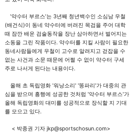
'약수터 부르스'는 3년째 청년백수인 소심남 우철
(배건식)이 동네 약수터에 버려진 목검을 주어 대학
때 잠깐 배운 검술동작을 장난 삼아하면서 벌어지는
소동을 그린 작품이다. 약수터를 지킬 사람이 필요한
동네사람들에게 우철이 고수로 알려지고 걷잡을 수
없는 사건과 소문 때문에 어쩔 수 없이 약수터 구세
주로 나서게 된다는 내용이다.
올해 초 독립영화 '워낭소리' '똥파리'가 대중의 관
심을 받으며 흥행에 성공한 것처럼 '약수터 부르스'가
올해 독립영화의 대미를 성공적으로 장식할 지 기대
를 모으고 있다.
< 박종권 기자
jkp@sportschosun.com
>