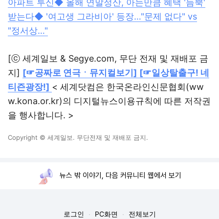
아파트 투신
◆ 올해 연말정산, 아는만큼 혜택 '듬뿍'
받는다
◆ '여고생 그라비아' 등장…"문제 없다" vs
"정서상…"
[ⓒ 세계일보 & Segye.com, 무단 전재 및 재배포 금
지]
[☞공짜로 연극ㆍ뮤지컬보기]
[☞일상탈출구! 네
티즌광장!]
< 세계닷컴은 한국온라인신문협회(ww
w.kona.or.kr)의 디지털뉴스이용규칙에 따른 저작권
을 행사합니다. >
Copyright © 세계일보. 무단전재 및 재배포 금지.
뉴스 밖 이야기, 다음 커뮤니티 웹에서 보기
로그인
PC화면
전체보기