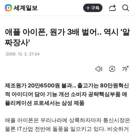
공유하기
통합검색
세계일보
구독
애플 아이폰, 원가 3배 벌어.. 역시 '알
짜장사'
2009. 12. 2. 21:24
음성으로 듣기
번역 설정
글씨크기 조절하기
제조원가 20만6500원 불과… 출고가는 80만원혁신
적 아이디어 담아 기능 개선 소비자 공략핵심부품 애
플리케이션 프로세서는 삼성 제품
애플 아이폰은 우리나라에 상륙하자마자 통신시장은
물론 IT산업 전반에 돌풍을 일으키고 있다. 비슷하거