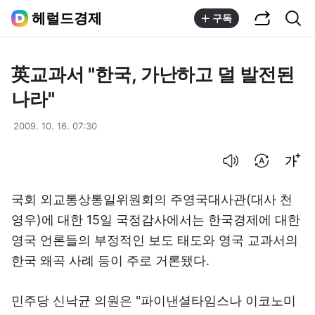
공유하기
통합검색
헤럴드경제
구독
英교과서 "한국, 가난하고 덜 발전된
나라"
2009. 10. 16. 07:30
음성으로 듣기
번역 설정
글씨크기 조절하기
국회 외교통상통일위원회의 주영국대사관(대사 천
영우)에 대한 15일 국정감사에서는 한국경제에 대한
영국 언론들의 부정적인 보도 태도와 영국 교과서의
한국 왜곡 사례 등이 주로 거론됐다.
민주당 신낙균 의원은 "파이낸셜타임스나 이코노미