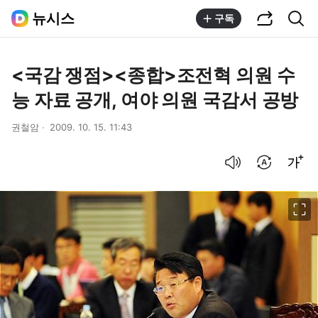
공유하기
통합검색
뉴시스
구독
<국감 쟁점><종합>조전혁 의원 수
능 자료 공개, 여야 의원 국감서 공방
권철암
2009. 10. 15. 11:43
음성으로 듣기
번역 설정
글씨크기 조절하기
이미지 크게 보기