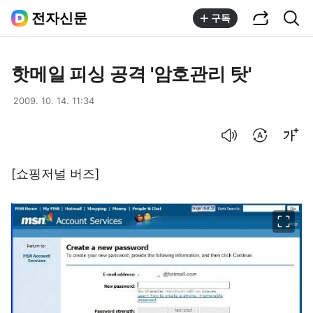
공유하기
통합검색
전자신문
구독
핫메일 피싱 공격 '암호관리 탓'
2009. 10. 14. 11:34
음성으로 듣기
번역 설정
글씨크기 조절하기
[쇼핑저널 버즈]
이미지 크게 보기