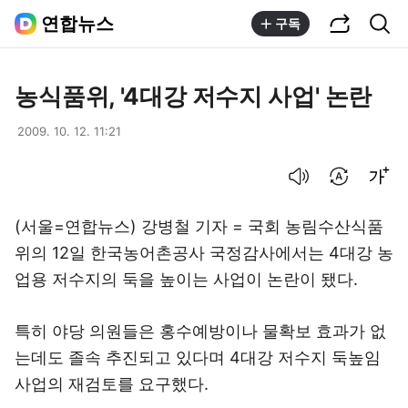
공유하기
통합검색
연합뉴스
구독
농식품위, '4대강 저수지 사업' 논란
2009. 10. 12. 11:21
음성으로 듣기
번역 설정
글씨크기 조절하기
(서울=연합뉴스) 강병철 기자 = 국회 농림수산식품
위의 12일 한국농어촌공사 국정감사에서는 4대강 농
업용 저수지의 둑을 높이는 사업이 논란이 됐다.
특히 야당 의원들은 홍수예방이나 물확보 효과가 없
는데도 졸속 추진되고 있다며 4대강 저수지 둑높임
사업의 재검토를 요구했다.