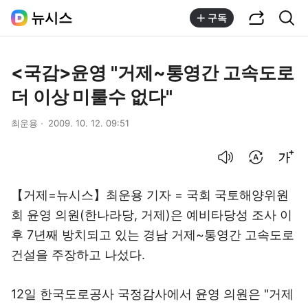
공유하기
통합검색
뉴시스
구독
<국감>윤영 "거제~통영간 고속도로
더 이상 미룰수 없다"
최운용
2009. 10. 12. 09:51
음성으로 듣기
번역 설정
글씨크기 조절하기
【거제=뉴시스】최운용 기자 = 국회 국토해양위원
회 윤영 의원(한나라당, 거제)은 예비타당성 조사 이
후 7년째 방치되고 있는 경남 거제~통영간 고속도로
건설을 주장하고 나섰다.
12일 한국도로공사 국정감사에서 윤영 의원은 "거제