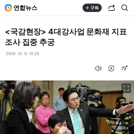
공유하기
통합검색
연합뉴스
구독
<국감현장> 4대강사업 문화재 지표
조사 집중 추궁
2009. 10. 9. 15:25
음성으로 듣기
번역 설정
글씨크기 조절하기
이미지 크게 보기