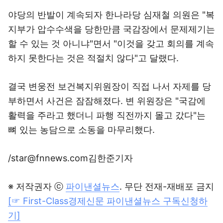
야당의 반발이 계속되자 한나라당 심재철 의원은 "복
지부가 압수수색을 당한만큼 국감장에서 문제제기는
할 수 있는 것 아니냐"면서 "이것을 갖고 회의를 계속
하지 못한다는 것은 적절치 않다"고 달랬다.
결국 변웅전 보건복지위원장이 직접 나서 자제를 당
부하면서 사건은 잠잠해졌다. 변 위원장은 "국감에
활력을 주라고 했더니 파행 직전까지 몰고 갔다"는
뼈 있는 농담으로 소동을 마무리했다.
/star@fnnews.com김한준기자
※ 저작권자 ⓒ
파이낸셜뉴스
. 무단 전재-재배포 금지
[☞ First-Class경제신문 파이낸셜뉴스 구독신청하
기]