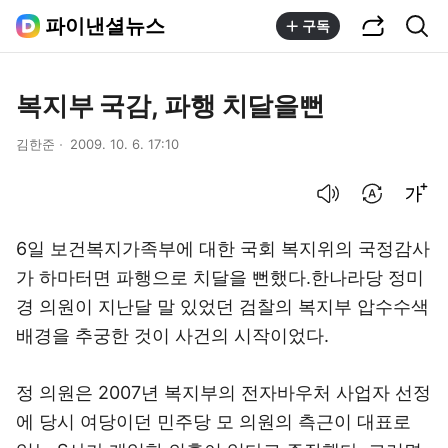
공유하기
통합검색
파이낸셜뉴스
구독
복지부 국감, 파행 치달을뻔
김한준
2009. 10. 6. 17:10
음성으로 듣기
번역 설정
글씨크기 조절하기
6일 보건복지가족부에 대한 국회 복지위의 국정감사
가 하마터면 파행으로 치달을 뻔했다.한나라당 정미
경 의원이 지난달 말 있었던 검찰의 복지부 압수수색
배경을 추궁한 것이 사건의 시작이었다.
정 의원은 2007년 복지부의 전자바우처 사업자 선정
에 당시 여당이던 민주당 모 의원의 측근이 대표로