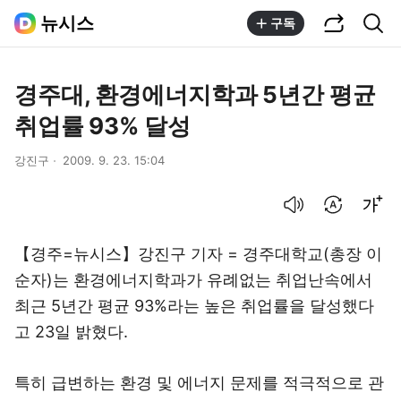
공유하기
통합검색
뉴시스
구독
경주대, 환경에너지학과 5년간 평균
취업률 93% 달성
강진구
2009. 9. 23. 15:04
음성으로 듣기
번역 설정
글씨크기 조절하기
【경주=뉴시스】강진구 기자 = 경주대학교(총장 이
순자)는 환경에너지학과가 유례없는 취업난속에서
최근 5년간 평균 93%라는 높은 취업률을 달성했다
고 23일 밝혔다.
특히 급변하는 환경 및 에너지 문제를 적극적으로 관