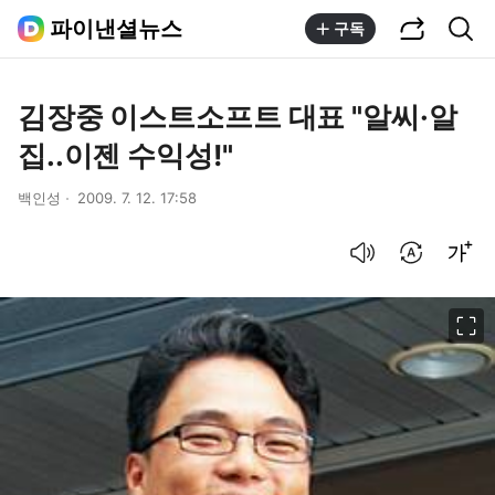
공유하기
통합검색
파이낸셜뉴스
구독
김장중 이스트소프트 대표 "알씨·알
집..이젠 수익성!"
백인성
2009. 7. 12. 17:58
음성으로 듣기
번역 설정
글씨크기 조절하기
이미지 크게 보기