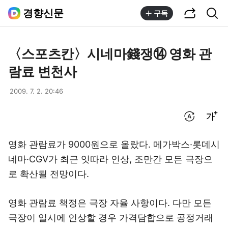
공유하기
통합검색
경향신문
구독
〈스포츠칸〉시네마錢쟁⑭ 영화 관
람료 변천사
2009. 7. 2. 20:46
번역 설정
글씨크기 조절하기
영화 관람료가 9000원으로 올랐다. 메가박스·롯데시
네마·CGV가 최근 잇따라 인상, 조만간 모든 극장으
로 확산될 전망이다.
영화 관람료 책정은 극장 자율 사항이다. 다만 모든
극장이 일시에 인상할 경우 가격담합으로 공정거래