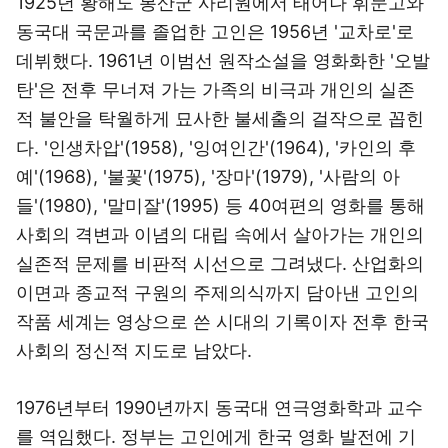
1925년 황해도 봉산군 사리원에서 태어나 휘문고와
동국대 국문과를 졸업한 고인은 1956년 '교차로'로
데뷔했다. 1961년 이범선 원작소설을 영화화한 '오발
탄'은 전후 무너져 가는 가족의 비극과 개인의 실존
적 불안을 탁월하게 묘사한 불세출의 걸작으로 꼽힌
다. '인생차압'(1958), '잉여인간'(1964), '카인의 후
예'(1968), '불꽃'(1975), '장마'(1979), '사람의 아
들'(1980), '말미잘'(1995) 등 40여편의 영화를 통해
사회의 격변과 이념의 대립 속에서 살아가는 개인의
실존적 문제를 비판적 시선으로 그려냈다. 산업화의
이면과 종교적 구원의 주제의식까지 담아낸 고인의
작품 세계는 영상으로 쓴 시대의 기록이자 전후 한국
사회의 정신적 지도로 남았다.
1976년부터 1990년까지 동국대 연극영화학과 교수
를 역임했다. 정부는 고인에게 한국 영화 발전에 기