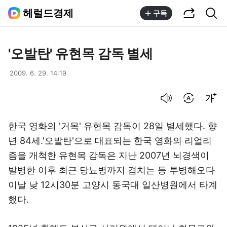
공유하기
통합검색
헤럴드경제
구독
'오발탄' 유현목 감독 별세
2009. 6. 29. 14:19
음성으로 듣기
번역 설정
글씨크기 조절하기
한국 영화의 '거목' 유현목 감독이 28일 별세했다. 향
년 84세.'오발탄'으로 대표되는 한국 영화의 리얼리
즘을 개척한 유현목 감독은 지난 2007년 뇌경색이
발병한 이후 최근 당뇨병까지 겹치는 등 투병해오다
이날 낮 12시30분 고양시 동국대 일산병원에서 타계
했다.