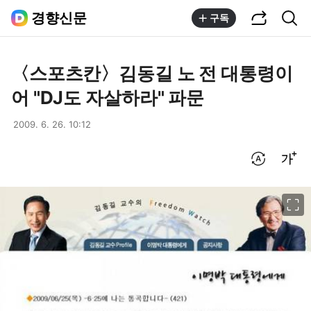
공유하기
통합검색
경향신문
구독
〈스포츠칸〉김동길 노 전 대통령이
어 "DJ도 자살하라" 파문
2009. 6. 26. 10:12
번역 설정
글씨크기 조절하기
이미지 크게 보기