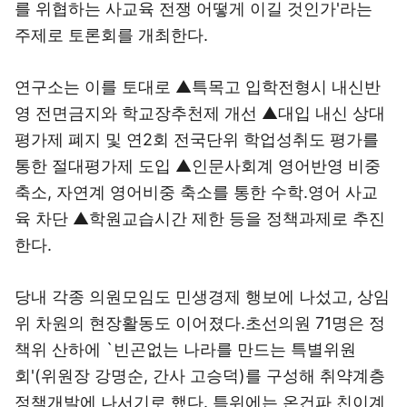
를 위협하는 사교육 전쟁 어떻게 이길 것인가'라는
주제로 토론회를 개최한다.
연구소는 이를 토대로 ▲특목고 입학전형시 내신반
영 전면금지와 학교장추천제 개선 ▲대입 내신 상대
평가제 폐지 및 연2회 전국단위 학업성취도 평가를
통한 절대평가제 도입 ▲인문사회계 영어반영 비중
축소, 자연계 영어비중 축소를 통한 수학.영어 사교
육 차단 ▲학원교습시간 제한 등을 정책과제로 추진
한다.
당내 각종 의원모임도 민생경제 행보에 나섰고, 상임
위 차원의 현장활동도 이어졌다.초선의원 71명은 정
책위 산하에 `빈곤없는 나라를 만드는 특별위원
회'(위원장 강명순, 간사 고승덕)를 구성해 취약계층
정책개발에 나서기로 했다. 특위에는 온건파 친이계