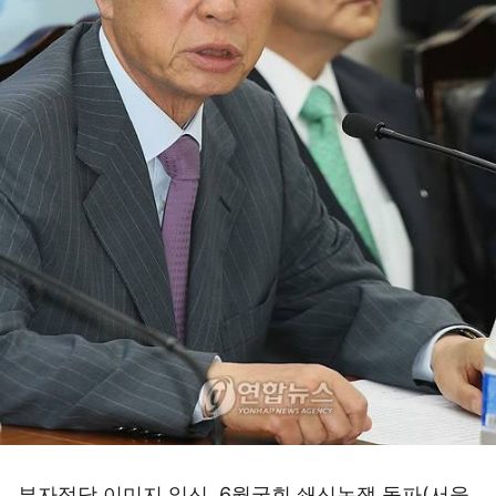
부자정당 이미지 일신..6월국회.쇄신논쟁 돌파(서울