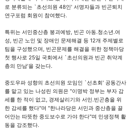
로 분류되는 `초선의원 48인' 서명자들과 빈곤퇴치
연구포럼 회원이 참여했다.
특위는 서민중산층 붕괴예방, 빈곤 아동.청소년.여
성, 빈곤 노인 및 장애인 문제해결 등 12개 주제별로
팀을 구성했으며, 빈곤문제를 해결을 위한 정책마당
첫 행사로 25일 국회에서 `초선의원과 빈곤 취약계
층의 만남'을 갖는다.
중도우파 성향의 초선의원 모임인 `선초회' 공동간사
를 맡고 있는 나성린 의원은 "이명박 정부는 부자 감
세를 한 적이 없고, 경제살리기와 서민.빈곤층을 위
한 감세를 했다"며 "한나라당은 서민과 중산층을 끌
어안는 따뜻한 중도보수로 가야 한다"며 민생정책 활
동을 강조했다.