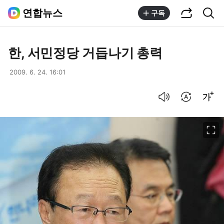
공유하기
통합검색
연합뉴스
구독
한, 서민정당 거듭나기 총력
2009. 6. 24. 16:01
음성으로 듣기
번역 설정
글씨크기 조절하기
이미지 크게 보기