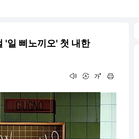
'일 삐노끼오' 첫 내한
음성으로 듣기
번역 설정
글씨크기 조절하기
인쇄하기