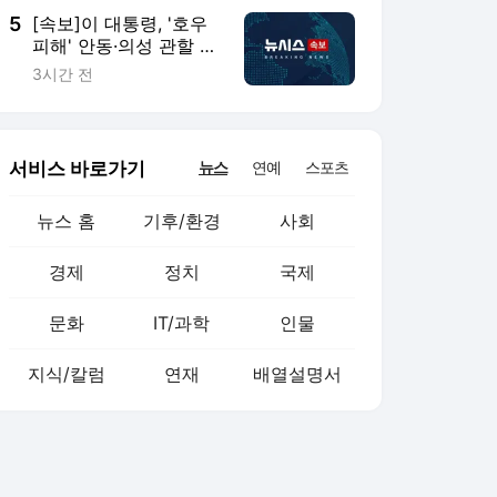
5
[속보]이 대통령, '호우
피해' 안동·의성 관할 4
개 면 특별재난지역 선
3시간 전
포
서비스 바로가기
뉴스
연예
스포츠
뉴스 홈
기후/환경
사회
경제
정치
국제
문화
IT/과학
인물
지식/칼럼
연재
배열설명서