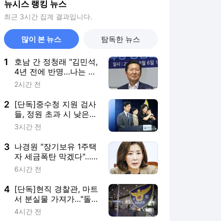
뉴시스 랭킹 뉴스
최근 3시간 집계 결과입니다.
많이 본 뉴스
탐독한 뉴스
1
호남 간 정청래 "김민석,
4년 전에 반명…나는 노
무현 키즈"(종합)
2시간 전
2
[단독]중수청 지원 검사
들, 정원 초과 시 낮은
계급 임용…희망지 못
3시간 전
갈 수도
3
나경원 "장기보유 1주택
자 세금폭탄 막겠다"…
소득세법 개정안 발의
6시간 전
4
[단독]현직 경찰관, 마트
서 분실물 가져가…"돌
려주려했다"
4시간 전