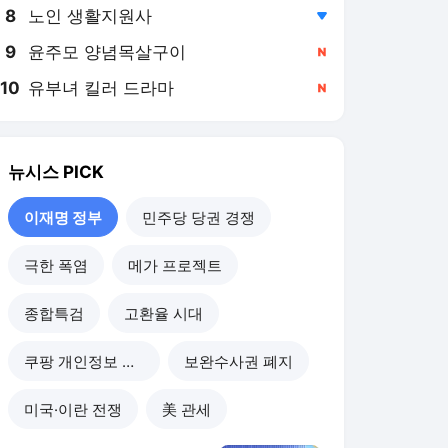
8
노인 생활지원사
,하락
9
윤주모 양념목살구이
,신규
10
유부녀 킬러 드라마
,신규
뉴시스
PICK
이재명 정부
민주당 당권 경쟁
극한 폭염
메가 프로젝트
종합특검
고환율 시대
쿠팡 개인정보 유출
보완수사권 폐지
미국·이란 전쟁
美 관세