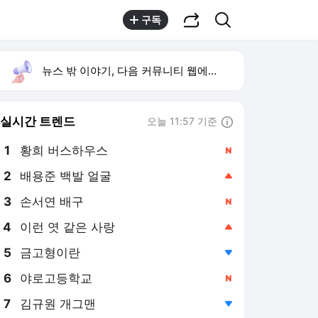
공유하기
검색
구독
뉴스 밖 이야기, 다음 커뮤니티 웹에서 보기
실시간 트렌드
오늘 11:57 기준
툴팁보기
1
황희 버스하우스
,신규
2
배용준 백발 얼굴
,상승
4
이런 엿 같은 사랑
,상승
5
금고형이란
,하락
6
야로고등학교
,신규
7
김규원 개그맨
,하락