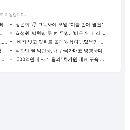
로 이동합니다.
"서장훈, 28억에 산 서초 건물 450억에 매물로"
방은희, 母 고독사에 오열 "이틀 만에 발견"
외국인 심판 성 접대 7경기 들여다보니…한국 축구 '5승 2무'
최성원, 백혈병 두 번 투병…"배우가 내 길 아닌가 싶었다"
홍서범♥조갑경, 아들 불륜 사과 후 근황…밝은 미소
"바지 벗고 앞뒤로 돌아야 했다"…탈북민 김서아, 기쁨조 검사 수치심 회상
전현무 "전 연인 집착에 친구들과 연락 끊어"
박찬민 딸 박민하, 배우·국가대표 병행하더니…여유로운 근황 공개
김지수, '여행사 대표' 변신 근황 "가볼 만하니…"
'300억원대 사기 혐의' 차가원 대표 구속 송치