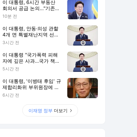
이 대통령, 6시간 부동산
회의서 공급 논의…"기존
사고 방식에 매달리지 말고
10분 전
과감히 실천"(종합)
이 대통령, 안동·의성 관할
4개 면 특별재난지역 선
포…복구 비용 추가 지원
3시간 전
이 대통령 "국가폭력 피해
자에 깊은 사과…국가 책임
에 유효기간 없어"(종합)
5시간 전
이 대통령, '이병태 후임' 규
제합리화위 부위원장에 김
태유 서울대 교수 위촉
6시간 전
이재명 정부
더보기