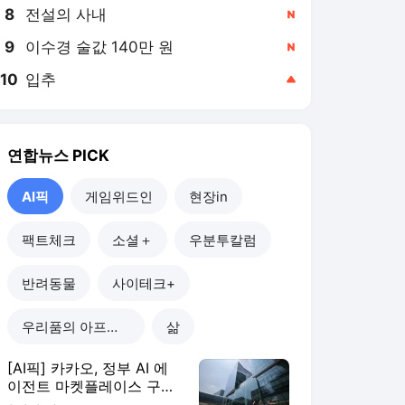
8
전설의 사내
,신규
9
이수경 술값 140만 원
,신규
10
입추
,상승
연합뉴스
PICK
AI픽
게임위드인
현장in
팩트체크
소셜＋
우분투칼럼
반려동물
사이테크+
우리품의 아프리카인
삶
[AI픽] 카카오, 정부 AI 에
이전트 마켓플레이스 구축
한다