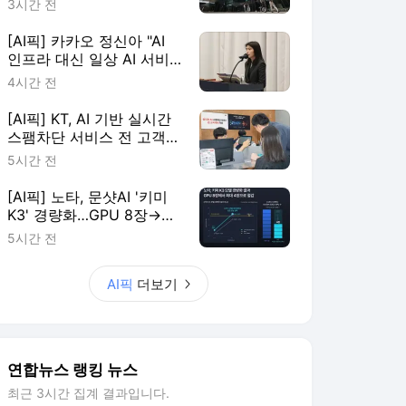
3시간 전
[AI픽] 카카오 정신아 "AI
인프라 대신 일상 AI 서비
스에 집중"
4시간 전
[AI픽] KT, AI 기반 실시간
스팸차단 서비스 전 고객
확대
5시간 전
[AI픽] 노타, 문샷AI '키미
K3' 경량화…GPU 8장→4
장 줄여
5시간 전
AI픽
더보기
연합뉴스 랭킹 뉴스
최근 3시간 집계 결과입니다.