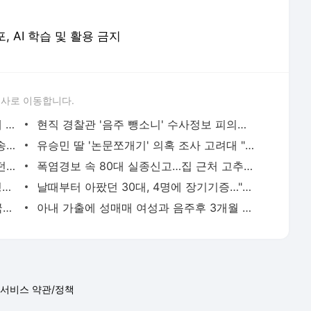
포, AI 학습 및 활용 금지
론사로 이동합니다.
신호위반 후 도주한 배달 기사, 잠복 끝에 잡고 보니 수배자 | 연합뉴스
현직 경찰관 '음주 뺑소니' 수사정보 피의자 지인에 유출 의혹(종합) | 연합뉴스
용산 거주 일본인 인플루언서, 라이브방송 도중 사망 | 연합뉴스
유승민 딸 '논문쪼개기' 의혹 조사 고려대 "연구부정행위 아냐" | 연합뉴스
[쇼츠] 자려고 누웠는데 어쩌다…도우려던 친구마저 | 연합뉴스
폭염경보 속 80대 실종신고…집 근처 고추밭서 숨진 채 발견 | 연합뉴스
"용병으로 받아줘" 술 취한 40대, 광주 병무청 주차장서 난동 | 연합뉴스
날때부터 아팠던 30대, 4명에 장기기증…"너를 키우며 행복했어" | 연합뉴스
군대서 사이버도박하다 '빚더미 전역'…국방부, 자진신고제 검토 | 연합뉴스
아내 가출에 성매매 여성과 음주후 3개월 아들 살해한 30대 중형 | 연합뉴스
서비스 약관/정책