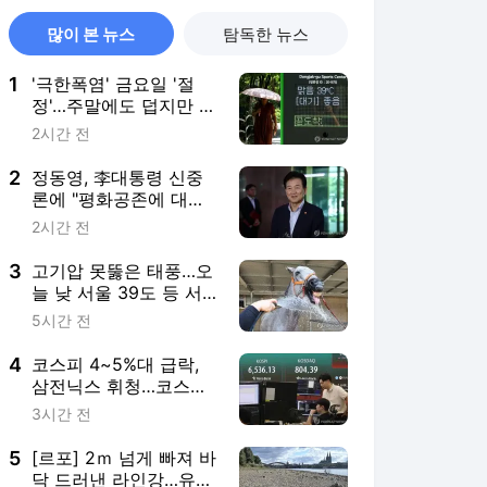
많이 본 뉴스
탐독한 뉴스
1
'극한폭염' 금요일 '절
정'…주말에도 덥지만 한
풀 꺾인다
2시간 전
2
정동영, 李대통령 신중
론에 "평화공존에 대한
확실한 의지"(종합)
2시간 전
3
고기압 못뚫은 태풍…오
늘 낮 서울 39도 등 서
쪽 기록적 폭염
5시간 전
4
코스피 4~5%대 급락,
삼전닉스 휘청…코스닥
도 하락
3시간 전
5
[르포] 2ｍ 넘게 빠져 바
닥 드러낸 라인강…유럽