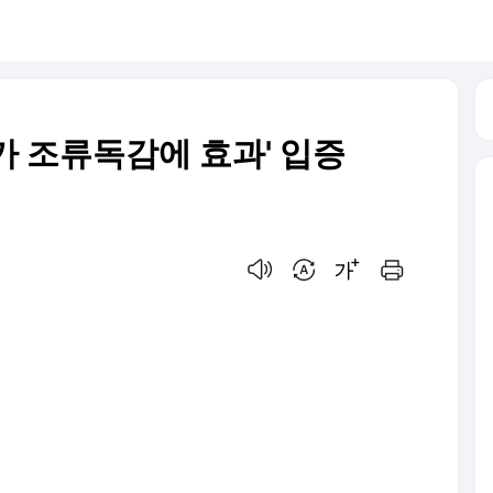
가 조류독감에 효과' 입증
음성으로 듣기
번역 설정
글씨크기 조절하기
인쇄하기