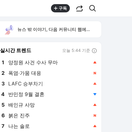
공유하기
검색
구독
뉴스 밖 이야기, 다음 커뮤니티 웹에서 보기
실시간 트렌드
오늘 5:44 기준
툴팁보기
1
양정원 사건 수사 무마
,상승
2
폭염·가뭄 대응
,신규
3
LAFC 승부차기
,상승
4
반민정 9월 결혼
,하락
5
배인규 사망
,상승
6
붉은 진주
,신규
7
나는 솔로
,상승