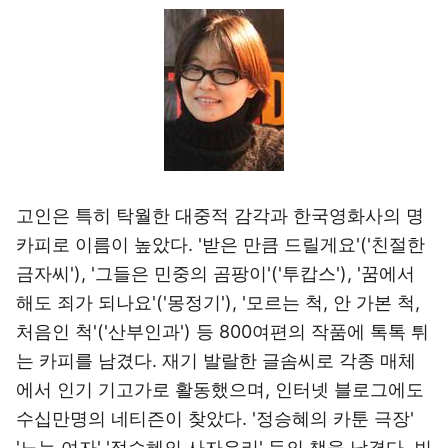
고인은 특히 탁월한 대중적 감각과 한국영화사의 명
카피로 이름이 높았다. '받은 만큼 드릴게요'('친절한
금자씨'), '그들은 민중의 곰팡이'('투캅스'), '꿈에서
해도 죄가 되나요'('몽정기'), '모르는 척, 안 가본 척,
처음인 척'('산부인과') 등 800여편의 작품에 톡톡 튀
는 카피를 남겼다. 재기 발랄한 글솜씨로 각종 매체
에서 인기 기고가로 활동했으며, 인터넷 블로그에도
수십만명의 네티즌이 찾았다. '정승혜의 카툰 극장'
'노는 여자' '정승혜의 사자우리' 등의 책을 남겼다. 빈