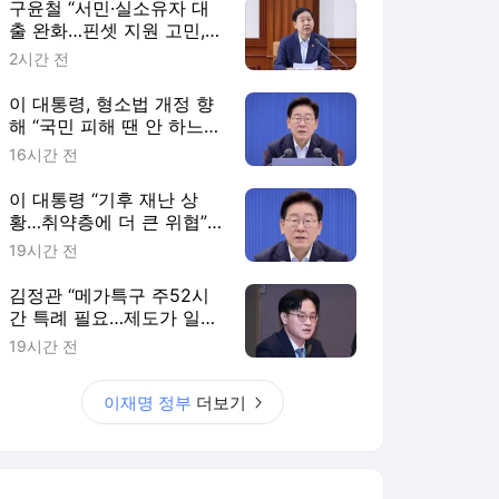
구윤철 “서민·실소유자 대
출 완화…핀셋 지원 고민,
조만간 대책”
2시간 전
이 대통령, 형소법 개정 향
해 “국민 피해 땐 안 하느니
못 해”
16시간 전
이 대통령 “기후 재난 상
황…취약층에 더 큰 위협”
보호책 강화 지시
19시간 전
김정관 “메가특구 주52시
간 특례 필요…제도가 일할
의지 꺾어선 안 돼”
19시간 전
이재명 정부
더보기