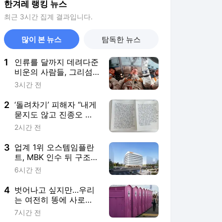
한겨레 랭킹 뉴스
최근 3시간 집계 결과입니다.
많이 본 뉴스
탐독한 뉴스
1
인류를 달까지 데려다준
비운의 사람들, 그리섬·
화이트·채피
3시간 전
2
‘돌려차기’ 피해자 “내게
묻지도 않고 진종오 징
계? 또 소외”
2시간 전
3
업계 1위 오스템임플란
트, MBK 인수 뒤 구조조
정 조짐…노조 생겼다
6시간 전
4
벗어나고 싶지만…우리
는 여전히 똥에 사로잡
혀 있다 [.txt]
7시간 전