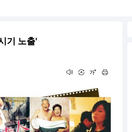
시기 노출'
음성으로 듣기
번역 설정
글씨크기 조절하기
인쇄하기