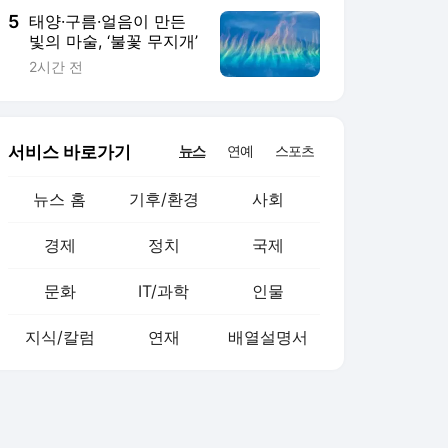
5
태양·구름·얼음이 만든
빛의 마술, ‘불꽃 무지개’
2시간 전
서비스 바로가기
뉴스
연예
스포츠
뉴스 홈
기후/환경
사회
경제
정치
국제
문화
IT/과학
인물
지식/칼럼
연재
배열설명서