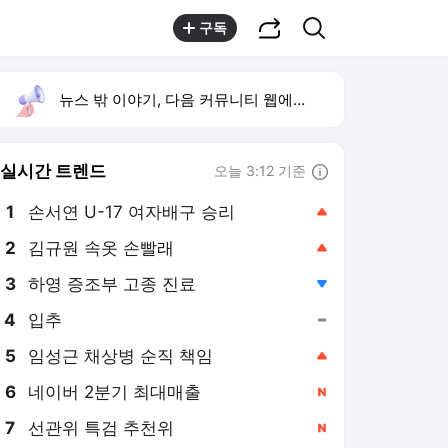
공유하기
검색
구독
뉴스 밖 이야기, 다음 커뮤니티 웹에서 보기
실시간 트렌드
오늘 3:12 기준
툴팁보기
1
손서연 U-17 여자배구 승리
,상승
2
김규원 속옷 손빨래
,상승
3
하영 증조부 고종 진료
,하락
4
입추
,유지
5
임성근 채상병 순직 책임
,상승
6
네이버 2분기 최대매출
,신규
7
선관위 특검 추천위
,신규