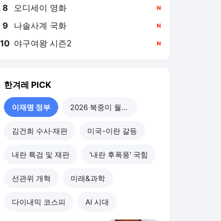
8
오디세이 영화
,신규
9
나솔사계 국화
,신규
10
야구여왕 시즌2
,신규
한겨레
PICK
이재명 정부
2026 북중미 월드컵
김건희 수사·재판
미국-이란 갈등
내란 특검 및 재판
'내란 후폭풍' 국힘
선관위 개혁
미래&과학
다이내믹 코스피
AI 시대