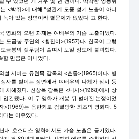
 수 있었던 게 겨우 몇 년 전이다. 딱딱한 영등위
는 <박쥐>에 대해 "성관계 도중 성기 노출이 아니
 녹아 있는 장면이라 별문제가 없었다"고 한다.
국 영화의 오랜 과제는 여배우의 가슴 노출이었다.
 도금봉 주연의 <황진이>(1957)다. 한국이 그렇
 도금봉의 젖무덤이 슬며시 보일 정도에 불과했다.
속할 만큼은 아니었다.
설 시비는 유현목 감독의 <춘몽>(1965)이다. 병
 정사를 벌이는 장면에서 여배우의 나체가 잠시 등
 처해졌다. 신상옥 감독은 <내시>(1968)에서 상
 입건됐다. 이 두 영화가 개봉 뒤 벌어진 논쟁이었
>(1969)는 음란죄로 검열당한 최초의 영화다. 5
치다는 이유였다.
년대 호스티스 영화에서도 가슴 노출은 금기였다.
아진 건 80년대부터다. 사회파 에로를 주창하던 선