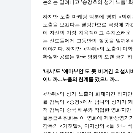
논의는 밀려나고 '송강호의 성기 노출' 
하지만 노출 마케팅 덕분에 영화 <박쥐
노출을 보겠다는 열망만으로 극장에 가겠
이 자신의 가장 치욕적이고 수치스러운 
는 신도들에게 그동안의 잘못을 일깨워주
이야기다. 하지만 <박쥐>의 노출이 미
확실한 공로는 한국 영화의 오랜 금기 하
'내시'도 '애마부인'도 못 비켜간 외설
이니까…노출의 한계를 깼으니까…
<박쥐>의 성기 노출이 화제이긴 하지만
률 감독의 <중경>에서 남녀의 성기가 꽤
적 감독이 중국 배우와 작업한 영화지만
물등급위원회는 이 영화에 제한상영가가 
감독의 <거짓말>, 이지상의 <둘 하나 