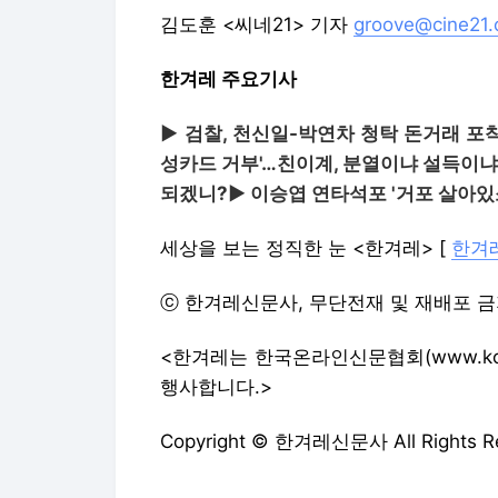
김도훈 <씨네21> 기자
groove@cine21
한겨레 주요기사
▶ 검찰, 천신일-박연차 청탁 돈거래 포
성카드 거부'…친이계, 분열이냐 설득이
되겠니?
▶ 이승엽 연타석포 '거포 살아있
세상을 보는 정직한 눈 <한겨레> [
한겨
ⓒ 한겨레신문사, 무단전재 및 재배포 
<한겨레는 한국온라인신문협회(www.ko
행사합니다.>
Copyright © 한겨레신문사 All Rights