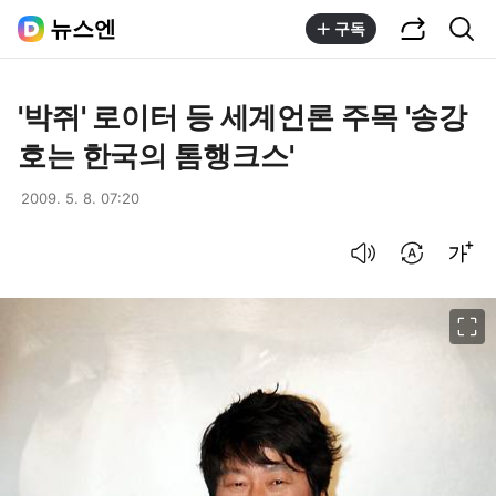
공유하기
통합검색
뉴스엔
구독
'박쥐' 로이터 등 세계언론 주목 '송강
호는 한국의 톰행크스'
2009. 5. 8. 07:20
음성으로 듣기
번역 설정
글씨크기 조절하기
이미지 크게 보기