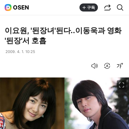
공유하기
통합검색
OSEN
구독
이요원, '된장녀'된다..이동욱과 영화
'된장'서 호흡
2009. 4. 1. 10:25
음성으로 듣기
번역 설정
글씨크기 조절하기
이미지 크게 보기