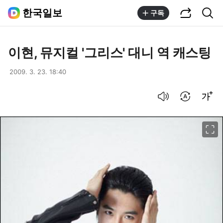
공유하기
통합검색
한국일보
구독
이현, 뮤지컬 '그리스' 대니 역 캐스팅
2009. 3. 23. 18:40
음성으로 듣기
번역 설정
글씨크기 조절하기
이미지 크게 보기