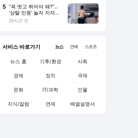
5
“꼭 벗고 뛰어야 돼?”…
‘상탈 민원’ 늘자 지자체
자제령까지
20시간 전
서비스 바로가기
뉴스
연예
스포츠
뉴스 홈
기후/환경
사회
경제
정치
국제
문화
IT/과학
인물
지식/칼럼
연재
배열설명서