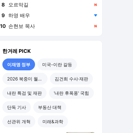
8
오르막길
,신규
9
하영 배우
,하락
10
손현보 목사
,신규
한겨레
PICK
이재명 정부
미국-이란 갈등
2026 북중미 월드컵
김건희 수사·재판
내란 특검 및 재판
'내란 후폭풍' 국힘
단독 기사
부동산 대책
선관위 개혁
미래&과학