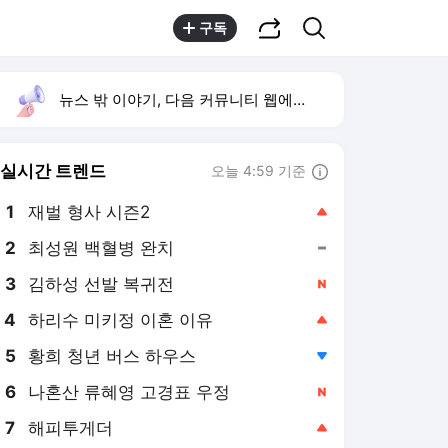
공유하기
검색
구독
뉴스 밖 이야기, 다음 커뮤니티 웹에서 보기
실시간 트렌드
오늘 4:59 기준
툴팁보기
1
재벌 형사 시즌2
,상승
2
최성원 백혈병 완치
,유지
3
김하성 선발 복귀전
,신규
4
하리수 미키정 이혼 이유
,상승
5
황희 청년 버스 하우스
,하락
6
나혼산 류혜영 고경표 우정
,신규
7
해피투게더
,상승