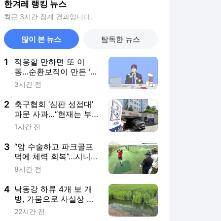
한겨레 랭킹 뉴스
최근 3시간 집계 결과입니다.
많이 본 뉴스
탐독한 뉴스
1
적응할 만하면 또 이
동…순환보직이 만든 ‘번
아웃’ [.txt]
3시간 전
2
축구협회 ‘심판 성접대’
파문 사과…“현재는 부
적절 행위 없다”
1시간 전
3
“암 수술하고 파크골프
덕에 체력 회복”…시니어
전신 운동으로 각광
8시간 전
4
낙동강 하류 4개 보 개
방, 가뭄으로 사실상 실
패
22시간 전