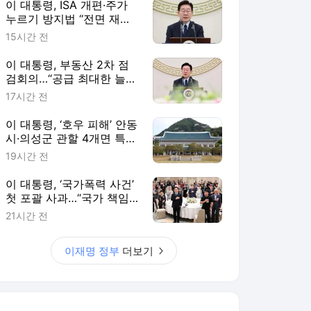
이 대통령, ISA 개편·주가
누르기 방지법 “전면 재검
토“ 지시
15시간 전
이 대통령, 부동산 2차 점
검회의…“공급 최대한 늘리
고 시기도 앞당겨라”
17시간 전
이 대통령, ‘호우 피해’ 안동
시·의성군 관할 4개면 특별
재난지역 선포
19시간 전
이 대통령, ‘국가폭력 사건’
첫 포괄 사과…“국가 책임
에 유효기간 없다”
21시간 전
이재명 정부
더보기