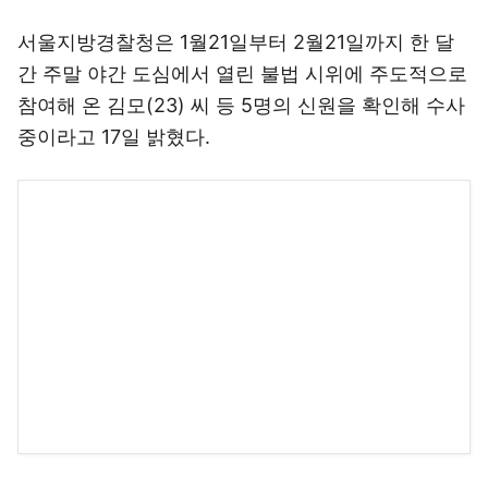
서울지방경찰청은 1월21일부터 2월21일까지 한 달
간 주말 야간 도심에서 열린 불법 시위에 주도적으로
참여해 온 김모(23) 씨 등 5명의 신원을 확인해 수사
중이라고 17일 밝혔다.
이들은 명동 일대와 `용산 참사'가 발생한 남일당 건
물 인근, 광화문 등지에서 불법 야간 집회를 선동한
혐의를 받고 있다.
경찰은 "시위 현장에서 특정 단체의 깃발을 들고 있
는 사람들의 현장 채증 사진을 근거로 이들의 신원을
확인했다"고 설명했다.
조사 결과 이들은 모두 시민단체 소속으로 집회 및
시위에 관한 법률이나 국가보안법 위반 전력이 있는