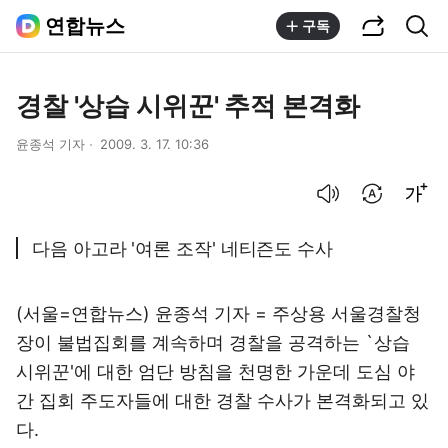
공유하기
통합검색
연합뉴스
구독
경찰 '상습 시위꾼' 추적 본격화
윤종석 기자
2009. 3. 17. 10:36
음성으로 듣기
번역 설정
글씨크기 조절하기
다음 아고라 '여론 조작' 네티즌도 수사
(서울=연합뉴스) 윤종석 기자 = 주상용 서울경찰청
장이 불법집회를 계속하며 경찰을 공격하는 `상습
시위꾼'에 대한 엄단 방침을 천명한 가운데 도심 야
간 집회 주도자들에 대한 경찰 수사가 본격화되고 있
다.