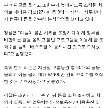
특히 한 네티즌은 지난달 보름동안 총 20개의 글을
올리고 이들 글에 대해 약 100만 건의 조회수를 조작
한 것으로 조사됐다고 덧붙였다.
경찰은 조만간 네티즌 김 씨 등을 소환 조사하고 혐
의가 입증되면 업무방해와 정보통신망이용촉진 및
정보보호 등에 관한 법률 위반 등 혐의로 입건할 계
획인 것으로 알려졌다.
앞서 주상용 서울청장은 지난 9일 "대부분 집시법 전
과자인 200∼300명의 상습 시위꾼들이 불법 야간 집
회를 주도하고 있다. 채증자료를 바탕으로 이들을 전
원 검거하겠다"며 강력한 수사 의지를 밝힌 바 있다.
banana@yna.co.kr
< WBC의 생생 현장! 3210 + 무
선인터넷키 >
< 긴급속보 SMS 신청 >
< 포토 매거진