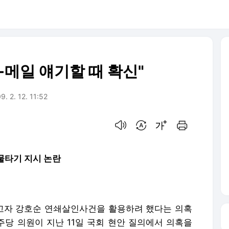
-메일 얘기할 때 확신"
9. 2. 12. 11:52
음성으로 듣기
번역 설정
글씨크기 조절하기
인쇄하기
물타기 지시 논란
고자 강호순 연쇄살인사건을 활용하려 했다는 의혹
주당 의원이 지난 11일 국회 현안 질의에서 의혹을