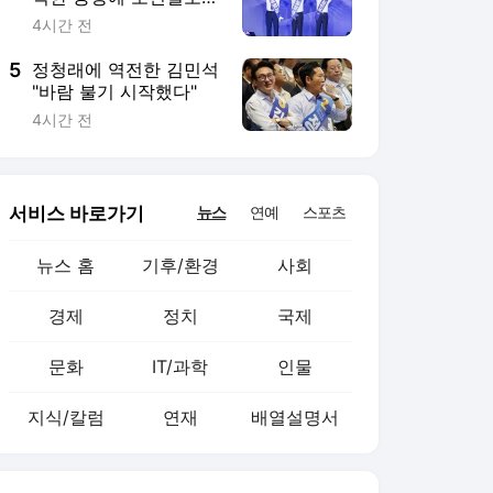
문화
IT/과학
인물
지식/칼럼
연재
배열설명서