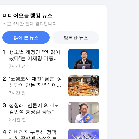
3
정청래 "언론이 9대1로
김민석 송영길 응원" 주
장
3시간 전
4
레버리지·부동산 정책
격한 공방에 조선일보
"제 발등 찍어"
4시간 전
5
정청래에 역전한 김민석
"바람 불기 시작했다"
4시간 전
서비스 바로가기
뉴스
연예
스포츠
뉴스 홈
기후/환경
사회
경제
정치
국제