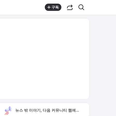
공유하기
검색
구독
뉴스 밖 이야기, 다음 커뮤니티 웹에서 보기
실시간 트렌드
오늘 15:51 기준
툴팁보기
1
1236회 로또 당첨 번호
,하락
3
통영 살인사건
,신규
4
심신 딸 키오프 벨 작곡
,신규
5
황기순 원정도박 도피
,신규
6
결혼의 완성 시청률
,신규
7
죽은 시인의 사회
,신규