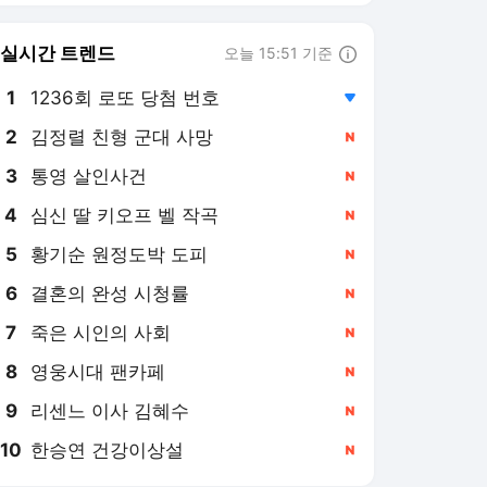
8
영웅시대 팬카페
,신규
9
리센느 이사 김혜수
,신규
10
한승연 건강이상설
,신규
미디어오늘 랭킹 뉴스
최근 3시간 집계 결과입니다.
많이 본 뉴스
탐독한 뉴스
1
형소법 개정안 "안 읽어
봤다"는 이재명 대통령,
주요 언론 일제히 비판
7시간 전
2
'노잼도시 대전' 담론, 성
심당이 만든 지역성이
채웠다
7시간 전