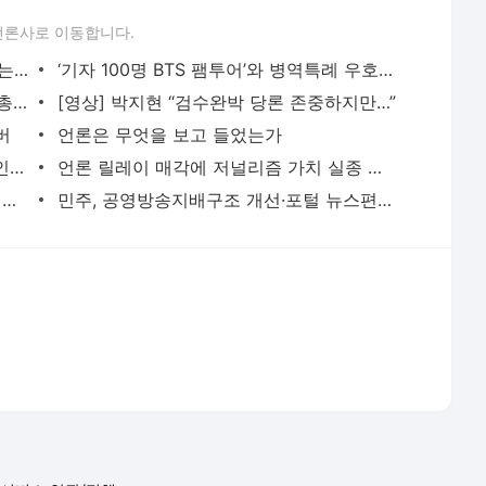
언론사로 이동합니다.
구조조정에 사옥매각까지… 생존 위협받는 지역언론
‘기자 100명 BTS 팸투어’와 병역특례 우호적 기사 관계는
김오수 “검수완박은 헌법 위반” 윤호중 “총장, 헌법공부 다시 해라”
[영상] 박지현 “검수완박 당론 존중하지만…”
버
언론은 무엇을 보고 들었는가
시청각장애인 90% 이상 ‘비실시간 장애인방송 필요성’ 공감
언론 릴레이 매각에 저널리즘 가치 실종 될라
몰염치, 막장, 무소불위 독재자 후진국 비난까지
민주, 공영방송지배구조 개선·포털 뉴스편집 금지 당론채택
서비스 약관/정책
 글쓴이에 있으며, Daum의 입장과 다를 수 있습니다.