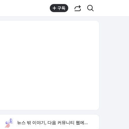
공유하기
검색
구독
뉴스 밖 이야기, 다음 커뮤니티 웹에서 보기
실시간 트렌드
오늘 6:49 기준
툴팁보기
1
방은희 어머니 고독사
,상승
3
하영 증조부 고종 진료
,신규
4
입추
,상승
5
차인표 동생 구강암 사망
,신규
6
롯데웰푸드 영업익 증가
,하락
7
이 대통령 사과
,하락