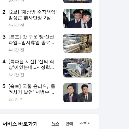
려차기 발언' 서범수·진
종오 징계절차 개시
2시간 전
서비스 바로가기
뉴스
연예
스포츠
뉴스 홈
기후/환경
사회
경제
정치
국제
문화
IT/과학
인물
지식/칼럼
연재
배열설명서