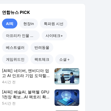
까
4시간 전
[AI픽] 베슬AI, 블랙웰 GPU
1천장 확보…AI 팩토리 확
장
5시간 전
[AI픽] "GPU 많다고 능사
아냐"…AI 인프라, 운영 효
율이 판가름
6시간 전
[AI픽] 카카오, 정부 AI 에
이전트 마켓플레이스 구축
한다
1일 전
AI픽
더보기
연합뉴스 랭킹 뉴스