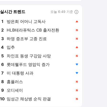
8
홈플러스
,신규
9
오디세이
,신규
10
임성근 채상병 순직 판결
,신규
연합뉴스
PICK
AI픽
현장in
특파원 시선
아프리카 인물 열전
사이테크+
베스트셀러
반려동물
게임위드인
팩트체크
소셜＋
[AI픽] 네이버, 엔비디아 업
고 AI 인프라 기업 도약할