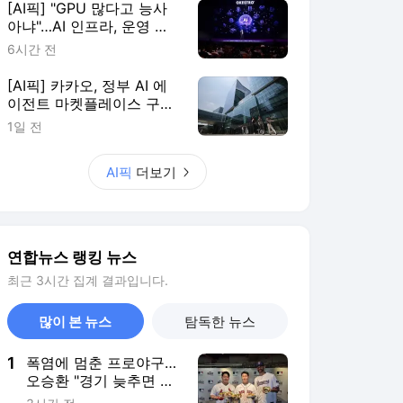
최근 3시간 집계 결과입니다.
많이 본 뉴스
탐독한 뉴스
1
폭염에 멈춘 프로야구…
오승환 "경기 늦추면 귀
가·이동도 문제"
3시간 전
2
[2보] '채상병 순직책임'
임성근 前사단장 2심도
징역 3년
4시간 전
3
[르포] 갓 구운 빵·신선
과일…임시휴업 종료에
기대감 가득 홈플러스
4시간 전
4
[특파원 시선] '신의 직
장'이었는데…지정학적
격변에 몸살앓는 EU집
5시간 전
행위
5
[속보] 국힘 윤리위, '돌