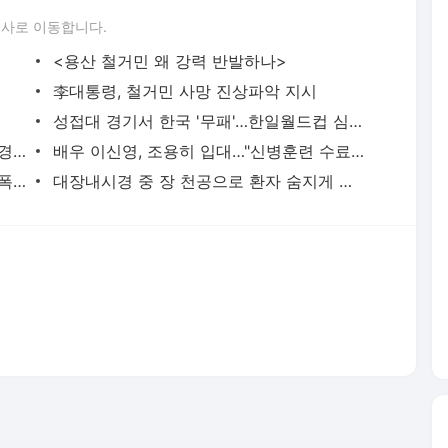
론사로 이동합니다.
<용산 철거민 왜 강력 반발하나>
李대통령, 철거민 사망 진상파악 지시
성접대 경기서 한국 '무패'…한일월드컵 심판매수설 재점화될 듯 | 연합뉴스
골프채로 합정동 YG 사옥 출입문 쾅쾅…경찰, 20대 여성 체포 | 연합뉴스
배우 이신영, 조용히 입대…"신병훈련 수료, 군 생활 집중" | 연합뉴스
얼마나 심하게 때렸길래…길거리서 지인폭행 50대 살인미수 혐의 | 연합뉴스
대장내시경 중 장 천공으로 환자 숨지게 한 의사 2심도 집행유예 | 연합뉴스
서비스 약관/정책