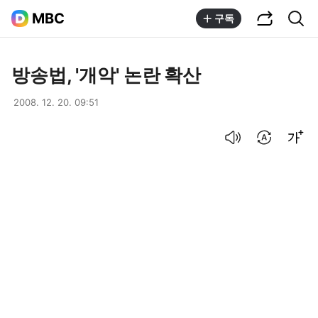
공유하기
통합검색
MBC
구독
방송법, '개악' 논란 확산
2008. 12. 20. 09:51
음성으로 듣기
번역 설정
글씨크기 조절하기