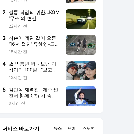
1위 탈환
9시간 전
서비스 바로가기
뉴스
연예
스포츠
뉴스 홈
기후/환경
사회
경제
정치
국제
문화
IT/과학
인물
지식/칼럼
연재
배열설명서