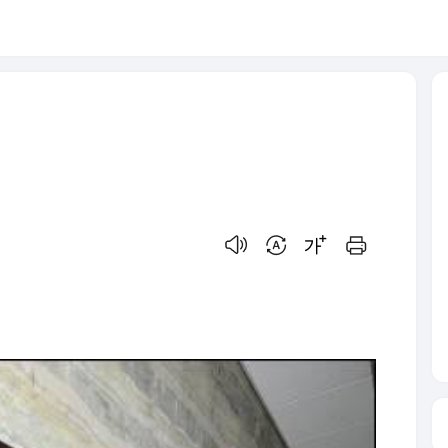
음성으로 듣기
번역 설정
글씨크기 조절하기
인쇄하기