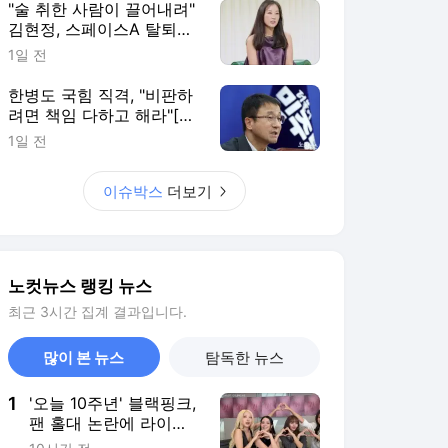
많이 본 뉴스
탐독한 뉴스
1
'오늘 10주년' 블랙핑크,
팬 홀대 논란에 라이브
방송으로 재차 사과
10시간 전
2
정통 픽업의 귀환…KGM
'무쏘'의 변신
22시간 전
3
삼순이 계단 같이 오른
'16년 절친' 류혜영-고경
표, 과몰입 유발한 설레
15시간 전
는 우정
4
故 박동빈 떠나보낸 이
상이의 100일…"보고 싶
은 마음은 그대로"
13시간 전
5
김민석 재역전…제주·인
천서 鄭에 5%p차 승리