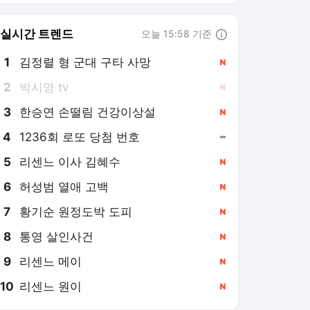
8
통영 살인사건
,신규
9
리센느 메이
,신규
10
리센느 원이
,신규
노컷뉴스
PICK
이슈박스
CBS칼럼
이런일이
기자수첩
뉴스럽다
타임라인
팩트체크
쪼중만의 공포체험
페이스메이커
성 접대 논란까지…고개 숙
인 대한축구협회 "쇄신의
기회로 삼겠다"