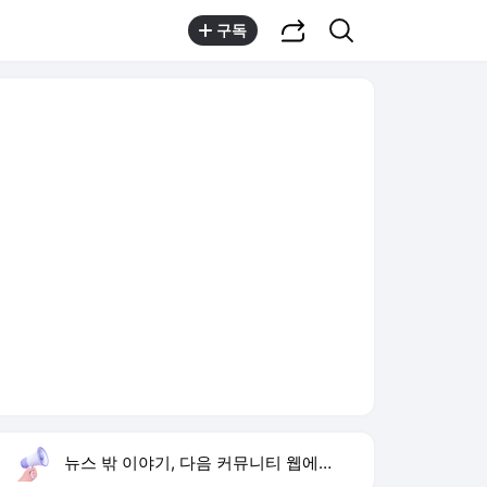
공유하기
검색
구독
뉴스 밖 이야기, 다음 커뮤니티 웹에서 보기
실시간 트렌드
오늘 15:58 기준
툴팁보기
1
김정렬 형 군대 구타 사망
,신규
2
박시영 tv
,신규
3
한승연 손떨림 건강이상설
,신규
4
1236회 로또 당첨 번호
,유지
5
리센느 이사 김혜수
,신규
6
허성범 열애 고백
,신규
7
황기순 원정도박 도피
,신규