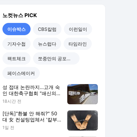
18시간 전
[단독]"환불 안 해줘?" 50
대 女 컨설팅업체서 '칼부
림' 추격전
1일 전
"술 취한 사람이 끌어내려"
김현정, 스페이스A 탈퇴한
까닭
1일 전
한병도 국힘 직격, "비판하
려면 책임 다하고 해라"[노
컷네컷]
1일 전
이슈박스
더보기
노컷뉴스 랭킹 뉴스
최근 3시간 집계 결과입니다.