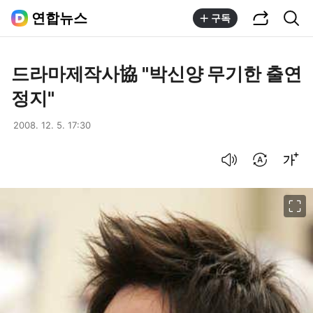
공유하기
통합검색
연합뉴스
구독
드라마제작사協 "박신양 무기한 출연
정지"
2008. 12. 5. 17:30
음성으로 듣기
번역 설정
글씨크기 조절하기
이미지 크게 보기