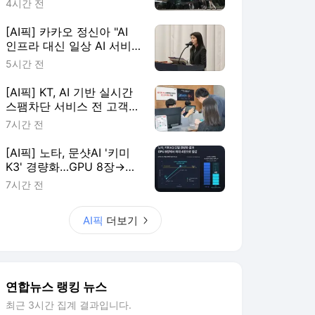
4시간 전
[AI픽] 카카오 정신아 "AI
인프라 대신 일상 AI 서비
스에 집중"
5시간 전
[AI픽] KT, AI 기반 실시간
스팸차단 서비스 전 고객
확대
7시간 전
[AI픽] 노타, 문샷AI '키미
K3' 경량화…GPU 8장→4
장 줄여
7시간 전
AI픽
더보기
연합뉴스 랭킹 뉴스
최근 3시간 집계 결과입니다.