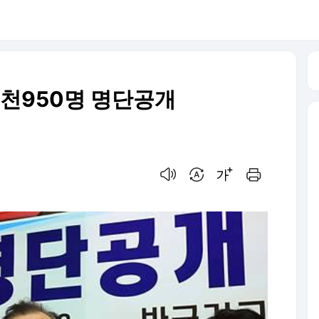
천950명 명단공개
음성으로 듣기
번역 설정
글씨크기 조절하기
인쇄하기