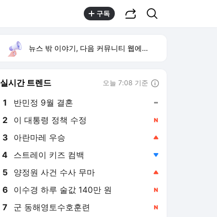
공유하기
검색
구독
뉴스 밖 이야기, 다음 커뮤니티 웹에서 보기
실시간 트렌드
오늘 7:08 기준
툴팁보기
1
반민정 9월 결혼
,유지
2
이 대통령 정책 수정
,신규
3
아란마레 우승
,상승
4
스트레이 키즈 컴백
,하락
5
양정원 사건 수사 무마
,상승
6
이수경 하루 술값 140만 원
,신규
7
군 동해영토수호훈련
,신규