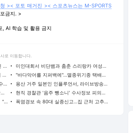
청 >
< 포토 매거진 >
< 스포츠뉴스는 M-SPORTS
포금지. >
포, AI 학습 및 활용 금지
론사로 이동합니다.
'당근'에서 구한 20대 가사도우미, 의뢰인 모친 유품 훔쳐가 | 연합뉴스
미인대회서 비단뱀과 춤춘 스리랑카 여성…동물학대 벌금형 | 연합뉴스
신호위반 후 도주한 배달 기사, 잠복 끝에 잡고 보니 수배자 | 연합뉴스
"바다악어를 지퍼백에"…멸종위기종 택배로 판매한 조직 재판행 | 연합뉴스
2천억대 '깡통보증서' 발행하고 30억원 수수료 챙긴 유령보험사 | 연합뉴스
용산 거주 일본인 인플루언서, 라이브방송 도중 사망 | 연합뉴스
"결혼식 한 달 앞두고"…공사 중단 예식장에 예비부부들 '분통' | 연합뉴스
현직 경찰관 '음주 뺑소니' 수사정보 피의자 지인에 유출 의혹(종합) | 연합뉴스
유승민 딸 '논문쪼개기' 의혹 조사 고려대 "연구부정행위 아냐" | 연합뉴스
폭염경보 속 80대 실종신고…집 근처 고추밭서 숨진 채 발견 | 연합뉴스