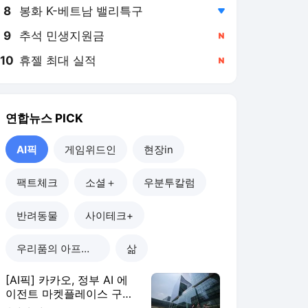
8
봉화 K-베트남 밸리특구
,하락
9
추석 민생지원금
,신규
10
휴젤 최대 실적
,신규
연합뉴스
PICK
AI픽
게임위드인
현장in
팩트체크
소셜＋
우분투칼럼
반려동물
사이테크+
우리품의 아프리카인
삶
[AI픽] 카카오, 정부 AI 에
이전트 마켓플레이스 구축
한다