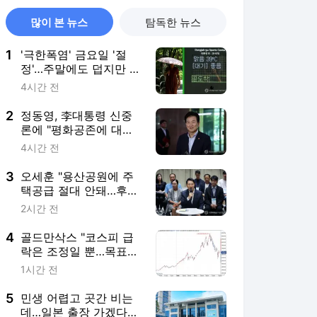
많이 본 뉴스
탐독한 뉴스
1
'극한폭염' 금요일 '절
정'…주말에도 덥지만 한
풀 꺾인다
4시간 전
2
정동영, 李대통령 신중
론에 "평화공존에 대한
확실한 의지"(종합)
4시간 전
3
오세훈 "용산공원에 주
택공급 절대 안돼…후대
에 물려줄 책임"
2시간 전
4
골드만삭스 "코스피 급
락은 조정일 뿐…목표치
12,000 유지"
1시간 전
5
민생 어렵고 곳간 비는
데…일본 출장 가겠다는